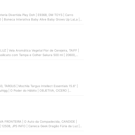
eria Divertida Play Doh | ‎E9368, DM TOYS | Carro
 | Boneca Interativa Baby Alive Baby Grows Up LaLa |
B RAM + 64 GB | NB421
Z | Vela Aromática Vegetal Flor de Cerejeira, TAIFF |
ilicato com Tampa e Colher Sakura 500 ml | ‎20600,
TARGUS | Mochila Targus Intellect Essentials 15.6" |
 NOVA FRONTEIRA | O Auto da Compadecida, CANDIDE |
12508, JPS INFO | Caneca Geek Dragão Fúria da Luz |