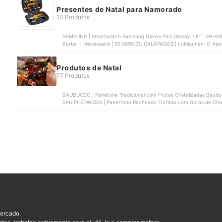
Presentes de Natal para Namorado
10 Produtos
SAMSUNG | Smartwatch Samsung Galaxy Fit3 Display 1,6" | SM-R
Barba + Nécessaire | 50.0890.01, GALÁPAGOS | Lobisomen: O Apoc
VONDER | Jogo de Utensílios para Churrasco em Aço Inox com 4 P
Produtos de Natal
77 Produtos
BAUDUCCO | Panetone Tradicional com Frutas Cristalizadas Baud
SANTA EDWIGES | Panettone Recheado Trufado com Gotas de Choc
CASA D'ORO | Panettone com Gotas de Chocolate Casa D'Oro
ercado.