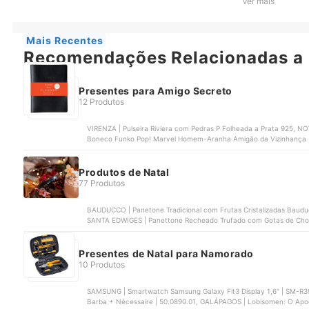
Ver mais
VONDER | Jogo de Utensílios para Churrasco em Aço Inox com 4 P
Mais Recentes
Recomendações Relacionadas a 
Presentes para Amigo Secreto
12 Produtos
VIRENZA | Pulseira Riviera com Pedras P Folheada a Prata 925,
Boneco Funko Pop! Marvel Homem-Aranha Amigão da Vizinhança | 
JPS22DQ9A8, ELECTROLUX | Copo Térmico Sense | 41048503
Produtos de Natal
77 Produtos
BAUDUCCO | Panetone Tradicional com Frutas Cristalizadas Baud
SANTA EDWIGES | Panettone Recheado Trufado com Gotas de Choc
CASA D'ORO | Panettone com Gotas de Chocolate Casa D'Oro
Presentes de Natal para Namorado
10 Produtos
SAMSUNG | Smartwatch Samsung Galaxy Fit3 Display 1,6" | SM-R
Barba + Nécessaire | 50.0890.01, GALÁPAGOS | Lobisomen: O Apoc