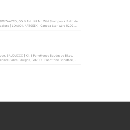
390NZAAZTO, GO MAN | Kit Mr. Wild Shampoo + Balm de
alipse | ‎LOA001, ARTGEEK | Caneca Star Wars R2D2,
eças | ‎3691000004
ucco, BAUDUCCO | Kit 3 Panettones Bauducco Bites,
olate Santa Edwiges, PANCO | Panettone Banoffee,