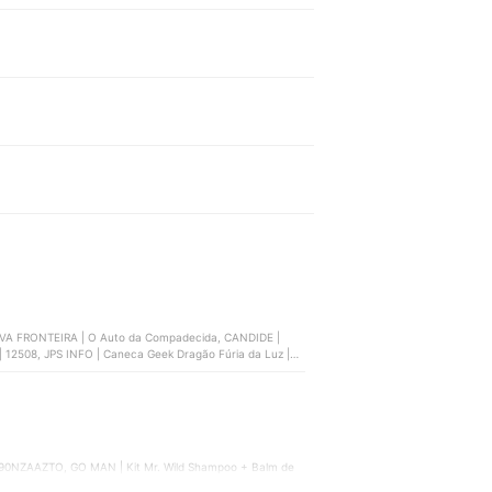
 NOVA FRONTEIRA | O Auto da Compadecida, CANDIDE |
12508, JPS INFO | Caneca Geek Dragão Fúria da Luz |
390NZAAZTO, GO MAN | Kit Mr. Wild Shampoo + Balm de
alipse | ‎LOA001, ARTGEEK | Caneca Star Wars R2D2,