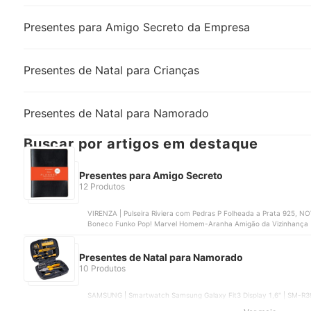
Presentes para Amigo Secreto da Empresa
Presentes de Natal para Crianças
Presentes de Natal para Namorado
Buscar por artigos em destaque
Presentes para Amigo Secreto
12 Produtos
VIRENZA | Pulseira Riviera com Pedras P Folheada a Prata 925,
Boneco Funko Pop! Marvel Homem-Aranha Amigão da Vizinhança | 
JPS22DQ9A8, ELECTROLUX | Copo Térmico Sense | 41048503
Presentes de Natal para Namorado
10 Produtos
SAMSUNG | Smartwatch Samsung Galaxy Fit3 Display 1,6" | SM-R
Barba + Nécessaire | 50.0890.01, GALÁPAGOS | Lobisomen: O Apoc