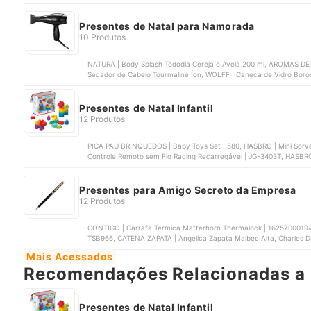
VONDER | Jogo de Utensílios para Churrasco em Aço Inox com 4 P
Presentes de Natal para Namorada
10 Produtos
NATURA | Body Splash Tododia Cereja e Avelã 200 ml, AROMAS DE LU
Secador de Cabelo Tourmaline Íon, WOLFF | Caneca de Vidro Boross
SOUNDCORE | Soundcore P30i | ‎A3959
Presentes de Natal Infantil
12 Produtos
PICA PAU BRINQUEDOS | Baby Toys Set | 580, HASBRO | Mini Sorvet
Controle Remoto sem Fio Racing Recarregável | JG-3403T, HASBRO
‎G1444, MULTILASER | Tablet Infantil Patrulha Canina Chase 4 G
Presentes para Amigo Secreto da Empresa
12 Produtos
CONTIGO | Garrafa Térmica Matterhorn Thermalock | 162570001943, 
TSB966, CATENA ZAPATA | Angelica Zapata Malbec Alta, Charles Duhigg | O Poder do Hábito | OBJETIVA, CICERO |
Caderneta Clássica 9x13
Mais Acessados
Recomendações Relacionadas a 
Presentes de Natal Infantil