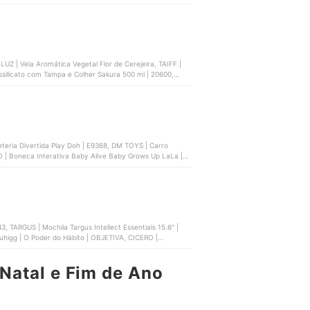
eças | ‎3691000004
Z | Vela Aromática Vegetal Flor de Cerejeira, TAIFF |
ilicato com Tampa e Colher Sakura 500 ml | ‎20600,
eria Divertida Play Doh | ‎E9368, DM TOYS | Carro
 | Boneca Interativa Baby Alive Baby Grows Up LaLa |
B RAM + 64 GB | NB421
TARGUS | Mochila Targus Intellect Essentials 15.6" |
Natal e Fim de Ano