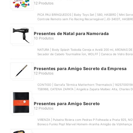
12 Produtos
PICA PAU BRINQUEDOS | Baby Toys Set | 580, HASBRO | Mini Sorvet
Controle Remoto sem Fio Racing Recarregável | JG-3403T, HASBRO
‎G1444, MULTILASER | Tablet Infantil Patrulha Canina Chase 4 G
Presentes de Natal para Namorada
10 Produtos
NATURA | Body Splash Tododia Cereja e Avelã 200 ml, AROMAS DE LU
Secador de Cabelo Tourmaline Íon, WOLFF | Caneca de Vidro Boross
SOUNDCORE | Soundcore P30i | ‎A3959
Presentes para Amigo Secreto da Empresa
12 Produtos
CONTIGO | Garrafa Térmica Matterhorn Thermalock | 162570001943, 
TSB966, CATENA ZAPATA | Angelica Zapata Malbec Alta, Charles Duhigg | O Poder do Hábito | OBJETIVA, CICERO |
Caderneta Clássica 9x13
Presentes para Amigo Secreto
12 Produtos
VIRENZA | Pulseira Riviera com Pedras P Folheada a Prata 925,
Boneco Funko Pop! Marvel Homem-Aranha Amigão da Vizinhança | 
JPS22DQ9A8, ELECTROLUX | Copo Térmico Sense | 41048503