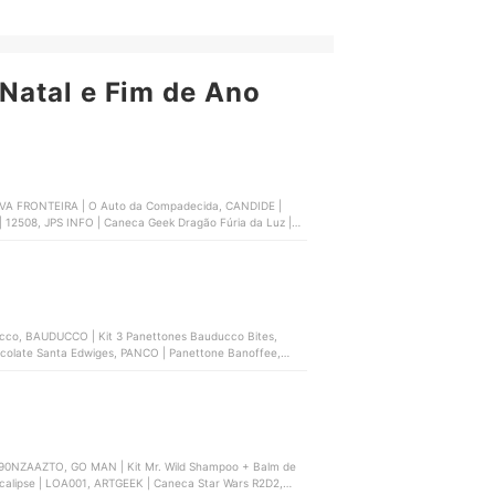
eças | ‎3691000004
Natal e Fim de Ano
 NOVA FRONTEIRA | O Auto da Compadecida, CANDIDE |
12508, JPS INFO | Caneca Geek Dragão Fúria da Luz |
ucco, BAUDUCCO | Kit 3 Panettones Bauducco Bites,
olate Santa Edwiges, PANCO | Panettone Banoffee,
390NZAAZTO, GO MAN | Kit Mr. Wild Shampoo + Balm de
alipse | ‎LOA001, ARTGEEK | Caneca Star Wars R2D2,