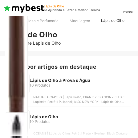
Lápis de Olho
Te Ajudando a Fazer a Melhor Escolha
Procurar
Lápis de Olho
TOP
Beleza e Perfumaria
Maquiagem
Lápis de Olho
Artigos sobre Lápis de Olho
Buscar por artigos em destaque
Lápis de Olho à Prova d'Água
10 Produtos
NATHALIA CAPELO | Lápis Preto, FRAN BY FRANCINY EHLKE |
Lapiseira Retrátil Pullpencil, KISS NEW YORK | Lápis de Olho
Retrátil à Prova d'Água Ruby Kisses | RAEW01BR, CATHARINE
HILL | Lápis Delineador de Olhos | 1044, CATRICE | Lápis Kohl
Kajal à Prova d’Água | 010
Lápis de Olho
10 Produtos
OCÉANE | Lápis de Olhos Retrátil Preto - Eyeliner Black Océane