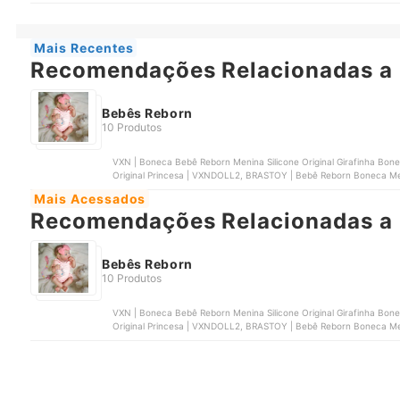
Brastoy Bebê Reborn Silicone Boneca Realista Menina Original |
Realista Silicone Atentu | BON-09
Mais Recentes
Recomendações Relacionadas a
Bebês Reborn
10 Produtos
VXN | Boneca Bebê Reborn Menina Silicone Original Girafinha Bon
Original Princesa | VXNDOLL2, BRASTOY | Bebê Reborn Boneca M
Brastoy Bebê Reborn Silicone Boneca Realista Menina Original |
Mais Acessados
Realista Silicone Atentu | BON-09
Recomendações Relacionadas a
Bebês Reborn
10 Produtos
VXN | Boneca Bebê Reborn Menina Silicone Original Girafinha Bon
Original Princesa | VXNDOLL2, BRASTOY | Bebê Reborn Boneca M
Brastoy Bebê Reborn Silicone Boneca Realista Menina Original |
Realista Silicone Atentu | BON-09