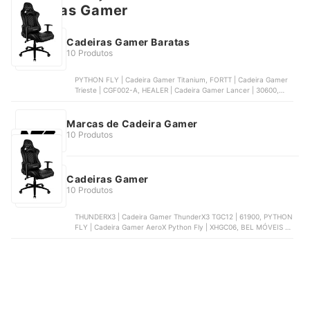
Cadeiras Gamer
Cadeiras Gamer Baratas
10 Produtos
PYTHON FLY | Cadeira Gamer Titanium, FORTT | Cadeira Gamer
Trieste | CGF002-A, HEALER | Cadeira Gamer Lancer | 30600,
FOX RACER | Cadeira Gamer com RGB e Iluminação LED | UT-
C1583L, LED TOOLS | Cadeira Escritório Gamer Reclinável
Marcas de Cadeira Gamer
10 Produtos
Cadeiras Gamer
10 Produtos
THUNDERX3 | Cadeira Gamer ThunderX3 TGC12 | 61900, PYTHON
FLY | Cadeira Gamer AeroX Python Fly | XHGC06, BEL MÓVEIS |
Cadeira Gamer Belmóveis | BM3, THUNDERX3 | Cadeira
Ergonômica ThunderX3 XTC Chroma | 85097, FORTREK | Cadeira
Gamer Fortrek Cruiser | 70517