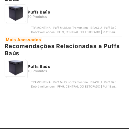
Puffs Baús
10 Produtos
TRAMONTINA | Puff Multiuso Tramontina , BRASLU | Puff Baú
Dobrável London | PF-9, CENTRAL DO ESTOFADO | Puff Baú
Recamier 90 cm Pés Palito | PBR-P7EMJG9PT, BF COLCHÕES |
Mais Acessados
Puff Baú Porta Objetos, NEEW HOUSE | Puff Flex 70 Neew House
Recomendações Relacionadas a Puffs
Baús
Puffs Baús
10 Produtos
TRAMONTINA | Puff Multiuso Tramontina , BRASLU | Puff Baú
Dobrável London | PF-9, CENTRAL DO ESTOFADO | Puff Baú
Recamier 90 cm Pés Palito | PBR-P7EMJG9PT, BF COLCHÕES |
Puff Baú Porta Objetos, NEEW HOUSE | Puff Flex 70 Neew House