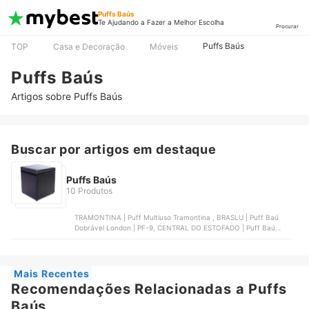
Puffs Baús
Te Ajudando a Fazer a Melhor Escolha
Procurar
Puffs Baús
TOP
Casa e Decoração
Móveis
Puffs Baús
Artigos sobre Puffs Baús
Buscar por artigos em destaque
Puffs Baús
10 Produtos
TRAMONTINA | Puff Multiuso Tramontina , BRASLU | Puff Baú
Dobrável London | PF-9, CENTRAL DO ESTOFADO | Puff Baú
Recamier 90 cm Pés Palito | PBR-P7EMJG9PT, BF COLCHÕES |
Puff Baú Porta Objetos, NEEW HOUSE | Puff Flex 70 Neew House
Mais Recentes
Recomendações Relacionadas a Puffs
Baús