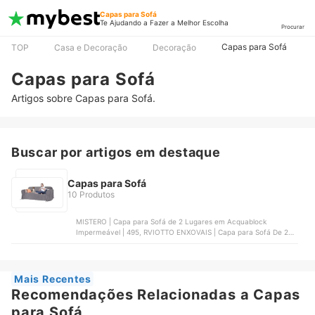
Capas para Sofá
Te Ajudando a Fazer a Melhor Escolha
Procurar
Capas para Sofá
TOP
Casa e Decoração
Decoração
Capas para Sofá
Artigos sobre Capas para Sofá.
Buscar por artigos em destaque
Capas para Sofá
10 Produtos
MISTERO | Capa para Sofá de 2 Lugares em Acquablock
Impermeável | 495, RVIOTTO ENXOVAIS | Capa para Sofá De 2 e
3 Lugares Microfibra Matelado, MISTERO | Capa para Sofá de 4
Lugares em Gorgurão, BEL CAPAS | Capa para Sofá Extensível,
CHARME DO DETALHE | Capa de Sofá Elastex
Mais Recentes
Recomendações Relacionadas a Capas
para Sofá