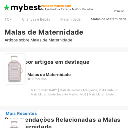
Malas de Maternidade
Te Ajudando a Fazer a Melhor Escolha
Procurar
Malas de Maternidade
TOP
Crianças e Bebês
Maternidade
Malas de Maternidade
Artigos sobre Malas de Maternidade
Buscar por artigos em destaque
Malas de Maternidade
10 Produtos
MASTERBAG BABY | Mala de Rodinha Margarida, PIRULITANDO |
Mala Maternidade Encanto Marfim, HUG | Mala Maternidade
Mimosa Bege de Mão, LEQUIQUI | Mala Maternidade Lequiqui
Florence , PILILICA BABY | Mala Maternidade Luxo Impermeável
Mais Recentes
Recomendações Relacionadas a Malas
de Maternidade