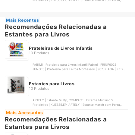
Prateleiras | ‎KUES85.EP, ARTELY | Estante Match com Porta,
DITÁLIA | Estante para Livros Ditália | E-957, MADESA | Estante
Livreiro Madesa 6906 com 6 Nichos | 69068N1
Mais Recentes
Recomendações Relacionadas a
Estantes para Livros
Prateleiras de Livros Infantis
10 Produtos
PABIMI | Prateleira para Livros Infantil Pabimi | PRINF602B,
JUNGES | Prateleira para Livros Montessori | 907, KIAGA | Kit 2
Prateleiras Porta Livros em Madeira Pinus Natural com Cerquinha
Colorida | KIT2PRATELEIRA31, IDIMEX | Livreiro de Chão Madeira
4 Nichos Branco Natural Bruno | ‎76409, MADEIRAMADEIRA |
Estantes para Livros
Prateleira Infantil de Livros e Decoração Preto | 915793
10 Produtos
ARTELY | Estante Multy, COMPACE | Estante Multiuso 5
Prateleiras | ‎KUES85.EP, ARTELY | Estante Match com Porta,
DITÁLIA | Estante para Livros Ditália | E-957, MADESA | Estante
Mais Acessados
Livreiro Madesa 6906 com 6 Nichos | 69068N1
Recomendações Relacionadas a
Estantes para Livros