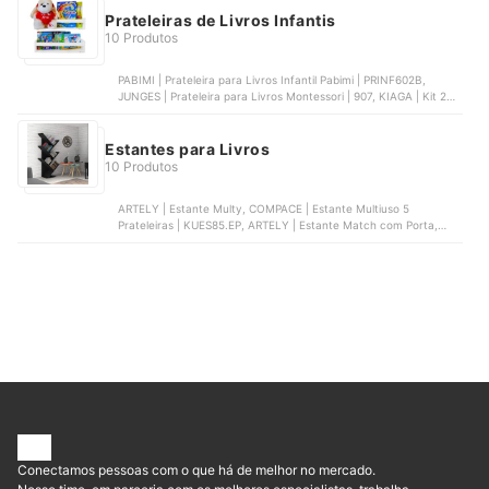
Prateleiras de Livros Infantis
10 Produtos
PABIMI | Prateleira para Livros Infantil Pabimi | PRINF602B,
JUNGES | Prateleira para Livros Montessori | 907, KIAGA | Kit 2
Prateleiras Porta Livros em Madeira Pinus Natural com Cerquinha
Colorida | KIT2PRATELEIRA31, IDIMEX | Livreiro de Chão Madeira
4 Nichos Branco Natural Bruno | ‎76409, MADEIRAMADEIRA |
Estantes para Livros
Prateleira Infantil de Livros e Decoração Preto | 915793
10 Produtos
ARTELY | Estante Multy, COMPACE | Estante Multiuso 5
Prateleiras | ‎KUES85.EP, ARTELY | Estante Match com Porta,
DITÁLIA | Estante para Livros Ditália | E-957, MADESA | Estante
Livreiro Madesa 6906 com 6 Nichos | 69068N1
Conectamos pessoas com o que há de melhor no mercado.