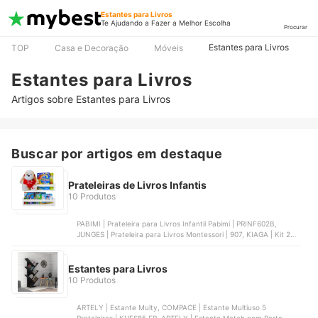
Estantes para Livros
Te Ajudando a Fazer a Melhor Escolha
Procurar
Estantes para Livros
TOP
Casa e Decoração
Móveis
Estantes para Livros
Artigos sobre Estantes para Livros
Buscar por artigos em destaque
Prateleiras de Livros Infantis
10 Produtos
PABIMI | Prateleira para Livros Infantil Pabimi | PRINF602B,
JUNGES | Prateleira para Livros Montessori | 907, KIAGA | Kit 2
Prateleiras Porta Livros em Madeira Pinus Natural com Cerquinha
Colorida | KIT2PRATELEIRA31, IDIMEX | Livreiro de Chão Madeira
4 Nichos Branco Natural Bruno | ‎76409, MADEIRAMADEIRA |
Estantes para Livros
Prateleira Infantil de Livros e Decoração Preto | 915793
10 Produtos
ARTELY | Estante Multy, COMPACE | Estante Multiuso 5