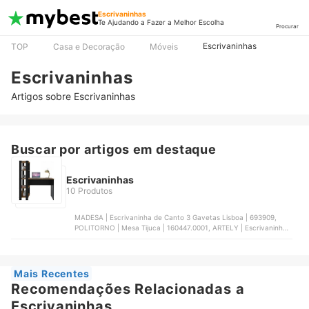
Escrivaninhas
Te Ajudando a Fazer a Melhor Escolha
Procurar
Escrivaninhas
TOP
Casa e Decoração
Móveis
Escrivaninhas
Artigos sobre Escrivaninhas
Buscar por artigos em destaque
Escrivaninhas
10 Produtos
MADESA | Escrivaninha de Canto 3 Gavetas Lisboa | 693909,
POLITORNO | Mesa Tijuca | 160447.0001, ARTELY | Escrivaninha
Nomad | 4731, MULTIMÓVEIS | Escrivaninha em L 120 cm c/ 6
Gavetas Flex | MP6030.697, ARTELY | Escrivaninha Sofia | 4527
Mais Recentes
Recomendações Relacionadas a
Escrivaninhas