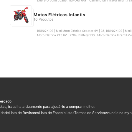
Deere Ground Loader, IMPORTWAY | Carrinho Mini Trator Infantil 
Elétrico Massey Ferguson com Caçamba
Motos Elétricas Infantis
10 Produtos
BRINQKIDS | Mini Moto Elétrica Scooter 6V | 35, BRINQKIDS | Mini Moto Elétrica 
Moto Elétrica XT3 6V | 2704, BRINQKIDS | Moto Elétrica Infantil 
Rodas Elétrica | 1267
ercado.
stas, trabalha arduamente para ajudá-lo a comprar melhor.
cidade
Lista de Revisores
Lista de Especialistas
Termos de Serviço
Anuncie na myb