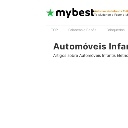
Automóveis Infantis Elé
Te Ajudando a Fazer a M
TOP
Crianças e Bebês
Brinquedos
Automóveis Infan
Artigos sobre Automóveis Infantis Elétri