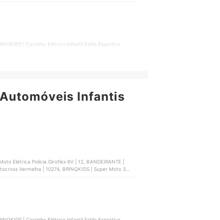
QKIDS | Carrinho Elétrico Infantil Estilo Esportivo
rinqKids | EKKNP4C27, BRINQKIDS | Mini UTV Max
 SX 12 V Bang Toys | 2043
Automóveis Infantis
Polícia Giroflex 6V | 12, BANDEIRANTE |
Motocross Vermelha | 10274, BRINQKIDS | Super Moto 3
QKIDS | Carrinho Elétrico Infantil Estilo Esportivo