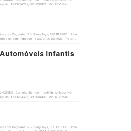
rinqKids | EKKNP4C27, BRINQKIDS | Mini UTV Max
 SX 12 V Bang Toys | 2043
rico com Caçamba 12 V Bang Toys, PEG PEREGO | John
Elétrico 6v com Reboque | BW079AM, BIEMME | Trator
Automóveis Infantis
QKIDS | Carrinho Elétrico Infantil Estilo Esportivo
rinqKids | EKKNP4C27, BRINQKIDS | Mini UTV Max
 SX 12 V Bang Toys | 2043
rico com Caçamba 12 V Bang Toys, PEG PEREGO | John