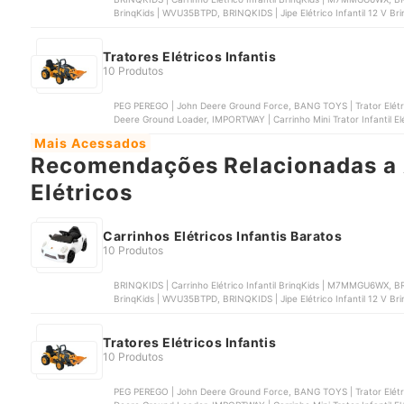
BrinqKids | WVU35BTPD, BRINQKIDS | Jipe Elétrico Infantil 12 V B
BrinqKids | BTTGY5BD3, BANG TOYS | Carro Elétrico Infantil Nitro
Tratores Elétricos Infantis
10 Produtos
PEG PEREGO | John Deere Ground Force, BANG TOYS | Trator Elét
Deere Ground Loader, IMPORTWAY | Carrinho Mini Trator Infantil 
Elétrico Massey Ferguson com Caçamba
Mais Acessados
Recomendações Relacionadas a 
Elétricos
Carrinhos Elétricos Infantis Baratos
10 Produtos
BRINQKIDS | Carrinho Elétrico Infantil BrinqKids | M7MMGU6WX, BRIN
BrinqKids | WVU35BTPD, BRINQKIDS | Jipe Elétrico Infantil 12 V B
BrinqKids | BTTGY5BD3, BANG TOYS | Carro Elétrico Infantil Nitro
Tratores Elétricos Infantis
10 Produtos
PEG PEREGO | John Deere Ground Force, BANG TOYS | Trator Elét