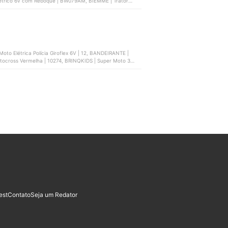
Elétrico 6v com Reboque | BW079AM, BIEMME | Trator
Polícia Giroflex 6V | 12, BANDEIRANTE |
Motocross Vermelha | 10274, BRINQKIDS | Super Moto 3
est
Contato
Seja um Redator