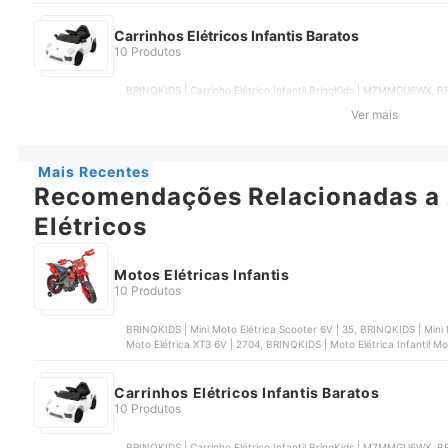
Rodas Elétrica | 1267
Carrinhos Elétricos Infantis Baratos
10 Produtos
BRINQKIDS | Carrinho Elétrico Infantil BrinqKids | M7MMGU6WX, BRIN
BrinqKids | WVU35BTPD, BRINQKIDS | Jipe Elétrico Infantil 12 V B
Ver mais
BrinqKids | BTTGY5BD3, BANG TOYS | Carro Elétrico Infantil Nitro
Mais Recentes
Recomendações Relacionadas a 
Elétricos
Motos Elétricas Infantis
10 Produtos
BRINQKIDS | Mini Moto Elétrica Scooter 6V | 35, BRINQKIDS | Mini Moto Elétrica 
Moto Elétrica XT3 6V | 2704, BRINQKIDS | Moto Elétrica Infantil 
Rodas Elétrica | 1267
Carrinhos Elétricos Infantis Baratos
10 Produtos
BRINQKIDS | Carrinho Elétrico Infantil BrinqKids | M7MMGU6WX, BRIN