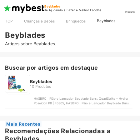
Beyblades
Te Ajudando a Fazer a Melhor Escolha
Procurar
Beyblades
TOP
Crianças e Bebês
Brinquedos
Beyblades
Artigos sobre Beyblades.
Buscar por artigos em destaque
Beyblades
10 Produtos
HASBRO | Pião e Lançador Beyblade Burst QuadStrike - Hydra
Poseidon P8 | F6805, HASBRO | Pião e Lançador Beyblade Burst
QuadStrike - Zeal Achilles A8 | F6806, HASBRO | Beyblade Burst
QuadStrike Ambush Bazilisk B8 Kit Inicial | F6807, HASBRO |
Beyblade Burst QuadStrike Twister Pandora Evasive P8 | F7778,
HASBRO | Beyblade Burst Pro Series Lord Spryzen | F2334
Mais Recentes
Recomendações Relacionadas a
Beyblades