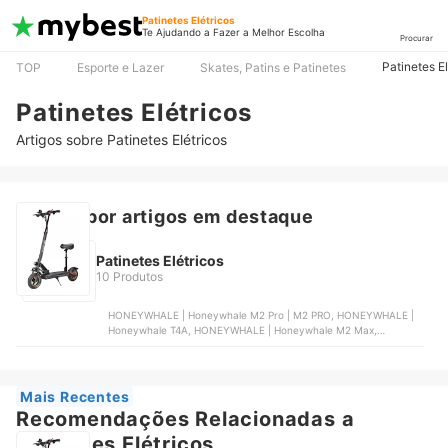
Patinetes Elétricos
Te Ajudando a Fazer a Melhor Escolha
Procurar
Patinetes El
TOP
Esporte e Lazer
Skates, Patins e Patinetes
Patinetes Elétricos
Artigos sobre Patinetes Elétricos
Buscar por artigos em destaque
Patinetes Elétricos
10 Produtos
HONEYWHALE | Honeywhale M2 Pro | ‎M2 PRO, HONEYWHALE |
Honeywhale T4A, HONEYWHALE | Honeywhale M2 Max,
J1MOBILITY | Patinete Elétrico J1Mobility, POLARES | Polares
Z20PRO
Mais Recentes
Recomendações Relacionadas a
Patinetes Elétricos