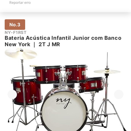
Reportar erro
No.3
NY-F1RST
Bateria Acústica Infantil Junior com Banco
New York
｜
2T J MR