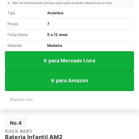
Não há informações oficiais sobre este produto disponíveis on-line.
Tipo
Acústica
Peças
7
Faixa Etária
5 a 12 anos
Material
Madeira
Ir para Mercado Livre
Ir para Amazon
Reportar erro
No.4
ROCK BABY
Bateria Infantil AM2