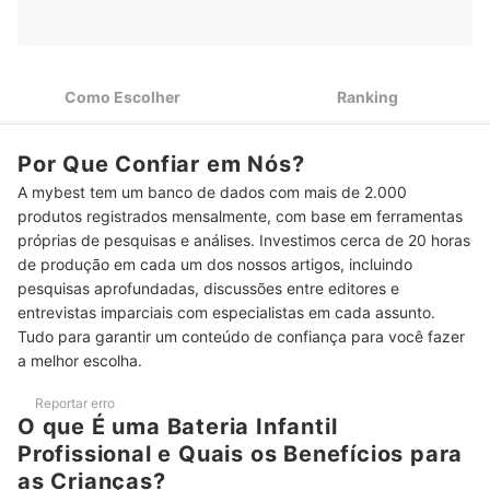
Para uma Experiência Confortável, Veja se o Tamanho e a
1
Indicação de Idade São Adequados
Escolha Entre uma Bateria Infantil Profissional Acústica ou
2
Eletrônica Conforme o Uso
Como Escolher
Ranking
Se Quer uma Bateria Infantil Profissional Completa, Considere
3
um Modelo com 5 Peças ou Mais
Por Que Confiar em Nós?
Para uma Bateria Infantil Profissional Resistente e com Bom
4
A mybest tem um banco de dados com mais de 2.000
Som, Avalie o Material
produtos registrados mensalmente, com base em ferramentas
próprias de pesquisas e análises. Investimos cerca de 20 horas
Top 10 Melhores Baterias Infantis Profissionais
de produção em cada um dos nossos artigos, incluindo
Perguntas Frequentes sobre Bateria Infantil Profissional
pesquisas aprofundadas, discussões entre editores e
entrevistas imparciais com especialistas em cada assunto.
Qual a Idade Mínima para Começar numa Bateria Infantil
Tudo para garantir um conteúdo de confiança para você fazer
Profissional?
a melhor escolha.
É Melhor Escolher uma Bateria Infantil Acústica ou Eletrônica para
Reportar erro
Iniciantes?
O que É uma Bateria Infantil
Profissional e Quais os Benefícios para
Como Saber se a Bateria Infantil É de Qualidade e Segura?
as Crianças?