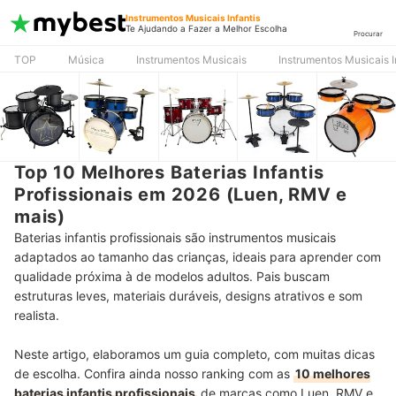
Instrumentos Musicais Infantis
Te Ajudando a Fazer a Melhor Escolha
Procurar
TOP
Música
Instrumentos Musicais
Instrumentos Musicais I
Top 10 Melhores Baterias Infantis
Profissionais em 2026 (Luen, RMV e
mais)
Baterias infantis profissionais são instrumentos musicais
adaptados ao tamanho das crianças, ideais para aprender com
qualidade próxima à de modelos adultos. Pais buscam
estruturas leves, materiais duráveis, designs atrativos e som
realista.
Neste artigo, elaboramos um guia completo, com muitas dicas
de escolha. Confira ainda nosso ranking com as
10 melhores
baterias infantis profissionais
de marcas como Luen, RMV e