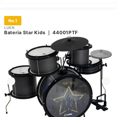
No.1
LUEN
Bateria Star Kids
｜
‎44001PTF