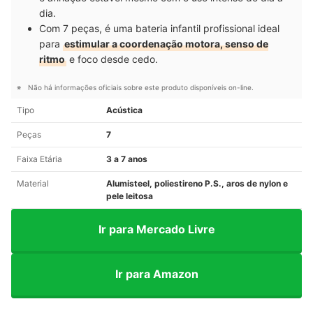
dia.
Com 7 peças, é uma bateria infantil profissional ideal
para
estimular a coordenação motora, senso de
ritmo
e foco desde cedo.
Não há informações oficiais sobre este produto disponíveis on-line.
Tipo
Acústica
Peças
7
Faixa Etária
3 a 7 anos
Material
Alumisteel, poliestireno P.S., aros de nylon e
pele leitosa
Ir para Mercado Livre
Ir para Amazon