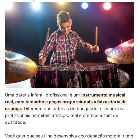
Vale a Pena Investir em uma Bateria Infantil Cara ou uma
Intermediária É Suficiente?
Confira Outros Itens de Música e Entretenimento para Crianças
Uma bateria infantil profissional é um
instrumento musical
real, com tamanho e peças proporcionais à faixa etária da
criança.
Diferente das baterias de brinquedo, os modelos
profissionais permitem afinação real e oferecem som de
qualidade.
Você quer que seu filho desenvolva coordenação motora, ritmo