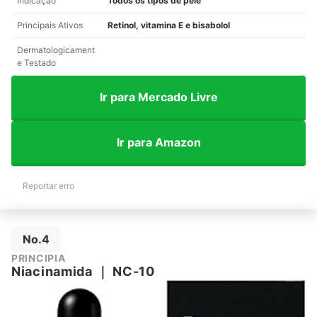
Indicação
Todos os tipos de pele
Principais Ativos
Retinol, vitamina E e bisabolol
Dermatologicament
e Testado
Ir para Mercado Livre
Ir para Amazon
Reportar erro
No.4
PRINCIPIA
Niacinamida
｜
NC-10