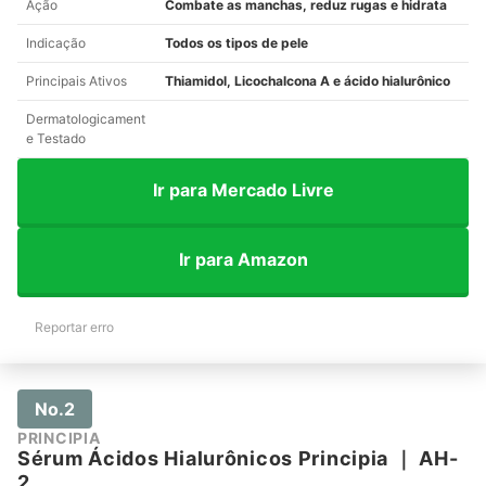
Ação
Combate as manchas, reduz rugas e hidrata
Indicação
Todos os tipos de pele
Principais Ativos
Thiamidol, Licochalcona A e ácido hialurônico
Dermatologicament
e Testado
Ir para Mercado Livre
Ir para Amazon
Reportar erro
No.2
PRINCIPIA
Sérum Ácidos Hialurônicos Principia
｜
AH-
2