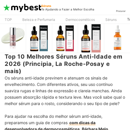
Séruns
Te Ajudando a Fazer a Melhor Escolha
Procurar
T
TOP
Beleza e Perfumaria
Dermocosméticos
Séruns
Top 10 Melhores Séruns Anti-Idade em
2026 (Principia, La Roche-Posay e
mais)
Os séruns anti-idade previnem e atenuam os sinais de
envelhecimento. Com diferentes ativos, seu uso contínuo
suaviza rugas e linhas de expressão e clareia manchas. Ainda
possuem absorção rápida e textura leve. Mas você sabe qual o
melhor sérum para o rosto, considerando o seu tipo de pele?
Para ajudar na escolha do melhor sérum anti-idade,
preparamos um guia de compras
com dicas da
desenvolvedora de dermocosméticos, Bárbara Melo
.