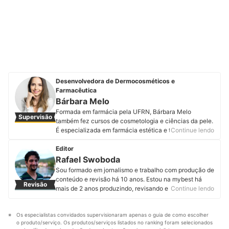
Desenvolvedora de Dermocosméticos e
Farmacêutica
Bárbara Melo
Formada em farmácia pela UFRN, Bárbara Melo
Supervisão
também fez cursos de cosmetologia e ciências da pele.
É especializada em farmácia estética e tem MBA em
Continue lendo
farmácia estética, cosmetologia e tricologia. Além
disso, é responsável pela pesquisa e desenvolvimento
Editor
de dermocosméticos da Companhia da Fórmula e
Rafael Swoboda
realiza palestras e consultoria de cosmetologia e
Sou formado em jornalismo e trabalho com produção de
prescrição para profissionais que atuam na área
conteúdo e revisão há 10 anos. Estou na mybest há
Revisão
estética. Conheça mais sobre a Bárbara Melo no
mais de 2 anos produzindo, revisando e atualizando
Continue lendo
Instagram e Facebook.
artigos de diferentes categorias. Entregar informações
Perfil de Bárbara Melo
úteis, corretas e em linguagem acessível é o que mais
Os especialistas convidados supervisionaram apenas o guia de como escolher 
me motiva.
o produto/serviço. Os produtos/serviços listados no ranking foram selecionados 
Perfil de Rafael Swoboda