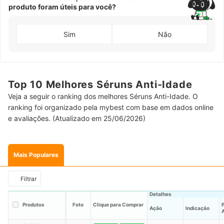
produto foram úteis para você?
Sim
Não
Top 10 Melhores Séruns Anti-Idade
Veja a seguir o ranking dos melhores Séruns Anti-Idade. O
ranking foi organizado pela mybest com base em dados online
e avaliações. (Atualizado em 25/06/2026)
Mais Populares
Filtrar
Detalhes
Produtos
Foto
Clique para Comprar
P
Ação
Indicação