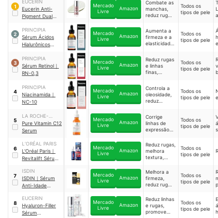
EUCERIN
Combate as
T
Mercado
Todos os
1
Amazon
Eucerin Anti-
manchas,
Livre
tipos de pele
reduz rugas
a
Pigment Dual
e hidrata
h
Sérum Clareador
PRINCIPIA
Facial
Aumenta a
Mercado
Todos os
2
Amazon
Sérum Ácidos
firmeza e a
h
Livre
tipos de pele
elasticidade,
e
Hialurônicos
melhora o
Principia
｜
AH-2
viço,
PRINCIPIA
Reduz rugas
R
Mercado
promove
Todos os
3
Amazon
Sérum Retinol
｜
e linhas
v
Livre
hidratação,
tipos de pele
finas,
b
RN-0,3
suaviza
aumenta o
rugas e
viço, firmeza
PRINCIPIA
linhas finas e
Controla a
Mercado
e
Todos os
4
Amazon
mais
Niacinamida
｜
oleosidade,
Livre
elasticidade
tipos de pele
reduz
NC-10
manchas
escuras,
LA ROCHE-
Corrige
Mercado
diminui
Todos os
5
Amazon
POSAY
Pure Vitamin C12
linhas de
Livre
cravos e
tipos de pele
expressão,
s
Serum
espinhas e
controla a
uniformiza o
oleosidade,
L’ORÉAL PARIS
Reduz rugas,
tom da pele
Mercado
Todos os
6
reduz poros
Amazon
L'Oréal Paris
｜
melhora
R
Livre
tipos de pele
dilatados e
textura,
Revitalift Sérum
mais
firmeza e
Facial Retinol
uniformidade
ISDIN
Melhora a
R
Puro Noite
Mercado
Todos os
7
da pele e
Amazon
ISDIN
｜
Sérum
firmeza,
Livre
tipos de pele
mais
reduz rugas
Anti-Idade
e linhas,
Noturno
minimiza os
EUCERIN
Reduz linhas
E
Isdinceutics
Mercado
Todos os
8
poros,
Amazon
Hyaluron-Filler
e rugas,
Retinal
Livre
tipos de pele
hidrata a
promove
h
Sérum
pele e mais