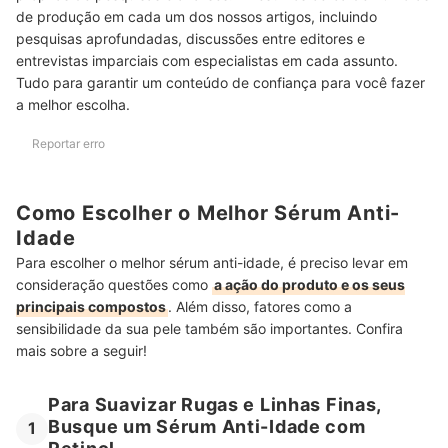
de produção em cada um dos nossos artigos, incluindo
Perguntas Frequentes Sobre Sérum Anti-idade
pesquisas aprofundadas, discussões entre editores e
entrevistas imparciais com especialistas em cada assunto.
O Sérum Anti-Idade Pode Substituir o Hidratante?
Tudo para garantir um conteúdo de confiança para você fazer
a melhor escolha.
Como Usar o Sérum Anti-Idade com Creme Hidratante?
Qual a Diferença Entre um Sérum Anti-Idade e um Creme
Reportar erro
Antienvelhecimento?
Posso Usar o Sérum Anti-Idade Todos os Dias?
Como Escolher o Melhor Sérum Anti-
Idade
Quem Possui uma Pele Sensível Pode Usar um Sérum Anti-Idade?
Para escolher o melhor sérum anti-idade, é preciso levar em
Veja Também Outros Produtos Para Cuidar da Pele
consideração questões como
a ação do produto e os seus
principais compostos
. Além disso, fatores como a
sensibilidade da sua pele também são importantes. Confira
mais sobre a seguir!
Para Suavizar Rugas e Linhas Finas,
Busque um Sérum Anti-Idade com
1