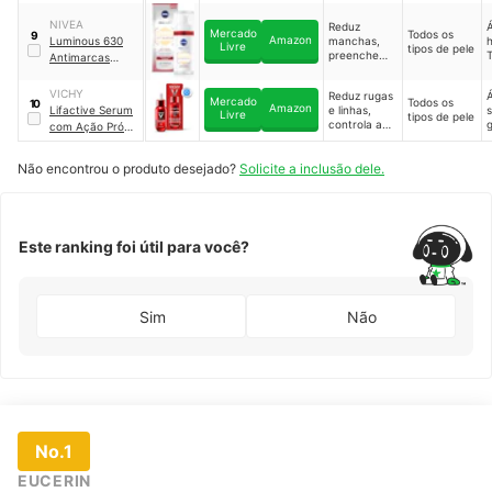
firmeza,
Epigenetic
hidrata e
NIVEA
Reduz
reverte os
Mercado
Todos os
9
Amazon
Luminous 630
manchas,
h
sinais de
Livre
tipos de pele
preenche
T
Antimarcas
envelhecime
rugas,
nto
Sérum Anti-
estimula a
idade
VICHY
Reduz rugas
produção de
Mercado
Todos os
10
Amazon
Lifactive Serum
e linhas,
s
colágeno,
Livre
tipos de pele
controla a
g
com Ação Pró-
ilumina a
oleosidade,
pele e mais
Colágeno
minimiza a
,
Peptide Aha
Não encontrou o produto desejado?
Solicite a inclusão dele.
aparência
v
dos poros e
p
hidrata
m
Este ranking foi útil para você?
Sim
Não
No.1
EUCERIN