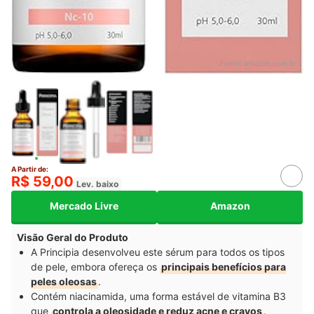
Fonte:
amazon.com.br
A Partir de:
R$ 59,00
Lev. baixo
Mercado Livre
Amazon
Visão Geral do Produto
A Principia desenvolveu este sérum para todos os tipos
de pele, embora ofereça os
principais benefícios para
peles oleosas
.
Contém niacinamida, uma forma estável de vitamina B3
que
controla a oleosidade e reduz acne e cravos
.