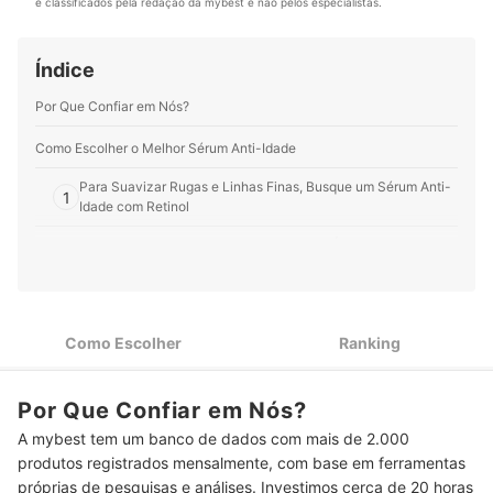
e classificados pela redação da mybest e não pelos especialistas.
Índice
Por Que Confiar em Nós?
Como Escolher o Melhor Sérum Anti-Idade
Para Suavizar Rugas e Linhas Finas, Busque um Sérum Anti-
1
Idade com Retinol
Possui Manchas Pelo Rosto? Busque um Ácido Anti-Idade
2
com Vitamina C e Niacinamida
Para Controlar a Oleosidade e Combater a Acne, Busque um
3
Sérum Anti-Idade com Ácido Salicílico
Como Escolher
Ranking
Para Suavizar Rugas e Marcas de Expressão, Prefira um
4
Sérum Anti-Idade com Ácido Hialurônico
Por Que Confiar em Nós?
Se sua Pele For Sensível, Escolha Apenas Produtos
5
A mybest tem um banco de dados com mais de 2.000
Dermatologicamente Testados
produtos registrados mensalmente, com base em ferramentas
Top 10 Melhores Séruns Anti-Idade
próprias de pesquisas e análises. Investimos cerca de 20 horas