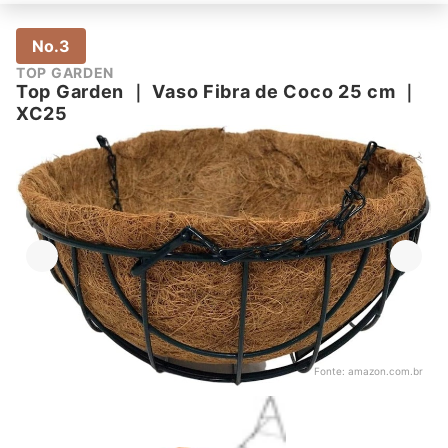
No.3
TOP GARDEN
Top Garden
｜
Vaso Fibra de Coco 25 cm
｜
XC25
Fonte:
amazon.com.br