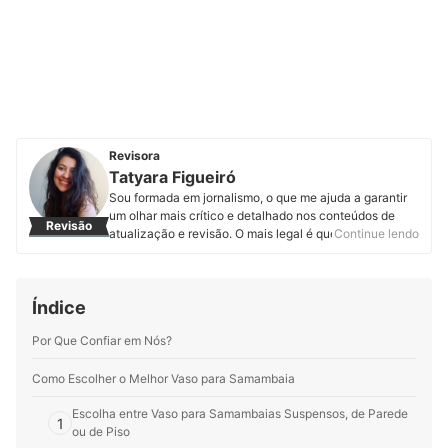
Revisora
Tatyara Figueiró
Sou formada em jornalismo, o que me ajuda a garantir
um olhar mais crítico e detalhado nos conteúdos de
Revisão
atualização e revisão. O mais legal é que, como o
Continue lendo
trabalho na mybest é transdisciplinar, também consigo
aprender mais estudando para revisar e atualizar
artigos de diferentes áreas.
Índice
Perfil de Tatyara Figueiró
Por Que Confiar em Nós?
Como Escolher o Melhor Vaso para Samambaia
Escolha entre Vaso para Samambaias Suspensos, de Parede
1
ou de Piso