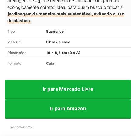
drenagem de água e retenção de umidade. Um produto
ecologicamente correto, ideal para quem busca praticar a
jardinagem da maneira mais sustentável, evitando o uso
de plástico
.
Tipo
Suspenso
Material
Fibra de coco
Dimensões
19 x 8,5 cm (D x A)
Formato
Cuia
Ir para Mercado Livre
Ir para Amazon
Reportar erro