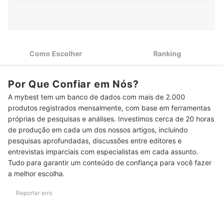
Prefira Vasos para Samambaia Feitos de Fibra de Coco ou
2
Plástico
3
Escolha Modelos com Boa Drenagem de Água
Como Escolher
Ranking
Vasos para Samambaia Grandes Proporcionam Maior
4
Crescimento
Por Que Confiar em Nós?
5
Decida o Melhor Formato para Decorar o Seu Ambiente
A mybest tem um banco de dados com mais de 2.000
Top 10 Melhores Vasos para Samambaia
produtos registrados mensalmente, com base em ferramentas
próprias de pesquisas e análises. Investimos cerca de 20 horas
Quais São as Principais Características das Samambaias?
de produção em cada um dos nossos artigos, incluindo
pesquisas aprofundadas, discussões entre editores e
Quais as Variedades de Samambaias?
entrevistas imparciais com especialistas em cada assunto.
Veja Outros Produtos Essenciais para Jardinagem
Tudo para garantir um conteúdo de confiança para você fazer
a melhor escolha.
Reportar erro