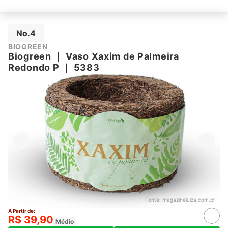
No.4
BIOGREEN
Biogreen
｜
Vaso Xaxim de Palmeira
Redondo P
｜
5383
Fonte:
magazineluiza.com.br
A Partir de:
R$ 39,90
Médio