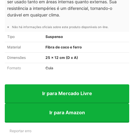
ser usado tanto em áreas internas quanto externas. Sua
resistência a intempéries é um diferencial, tornando-o
durável em qualquer clima.
Não há informações oficiais sobre este produto disponíveis on-line.
Tipo
Suspenso
Material
Fibra de coco e ferro
Dimensões
25 x 12 cm (D x A)
Formato
Cuia
Ir para Mercado Livre
Ir para Amazon
Reportar erro