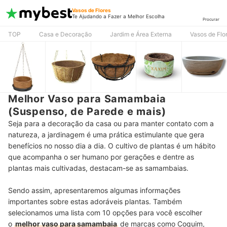
Vasos de Flores
Te Ajudando a Fazer a Melhor Escolha
Procurar
TOP
Casa e Decoração
Jardim e Área Externa
Vasos de Flo
Melhor Vaso para Samambaia
(Suspenso, de Parede e mais)
Seja para a decoração da casa ou para manter contato com a
natureza, a jardinagem é uma prática estimulante que gera
benefícios no nosso dia a dia. O cultivo de plantas é um hábito
que acompanha o ser humano por gerações e dentre as
plantas mais cultivadas, destacam-se as samambaias.
Sendo assim, apresentaremos algumas informações
importantes sobre estas adoráveis plantas. Também
selecionamos uma lista com 10 opções para você escolher
o
melhor vaso para samambaia
de marcas como Coquim,