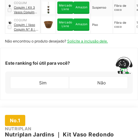
COQUIM
Mercado
Fibra de
9
Amazon
Coquim
｜
Kit 3
Suspenso
Livre
coco
x
Vasos Coquim
N°5
｜
1016
COQUIM
Mercado
Fibra de
10
Amazon
Coquim
｜
Vaso
Piso
Livre
coco
(
Coquim N° 8
｜
1002
Não encontrou o produto desejado?
Solicite a inclusão dele.
Este ranking foi útil para você?
Sim
Não
No.1
NUTRIPLAN
Nutriplan Jardins
｜
Kit Vaso Redondo