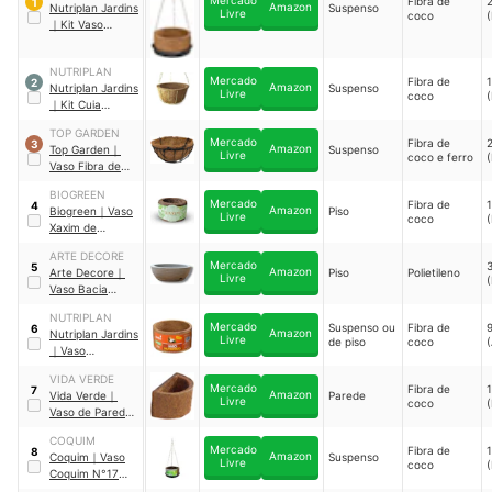
Mercado
Fibra de
1
Amazon
Nutriplan Jardins
Suspenso
Livre
coco
(
｜
Kit Vaso
Redondo
Nutricoco N 3
｜
NUTRIPLAN
8100203-U
Mercado
Fibra de
2
Amazon
Nutriplan Jardins
Suspenso
Livre
coco
(
｜
Kit Cuia
Nutricoco
TOP GARDEN
Pequena
｜
Mercado
Fibra de
3
Amazon
Top Garden
｜
Suspenso
4322547922
Livre
coco e ferro
(
Vaso Fibra de
Coco 25 cm
｜
BIOGREEN
XC25
Mercado
Fibra de
4
Amazon
Biogreen
｜
Vaso
Piso
Livre
coco
(
Xaxim de
Palmeira
ARTE DECORE
Redondo P
｜
Mercado
5
Amazon
Arte Decore
｜
Piso
Polietileno
5383
Livre
(
Vaso Bacia
Polietileno
NUTRIPLAN
Escovada N2
Mercado
Suspenso ou
Fibra de
6
Amazon
Nutriplan Jardins
Livre
de piso
coco
(
｜
Vaso
Nutricoco
VIDA VERDE
Redondo 02
｜
Mercado
Fibra de
7
Amazon
Vida Verde
｜
Parede
1003
Livre
coco
(
Vaso de Parede
Fibra de Coco 02
COQUIM
｜
2085
Mercado
Fibra de
8
Amazon
Coquim
｜
Vaso
Suspenso
Livre
coco
(
Coquim N°17
Completo
｜
1015