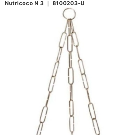
Nutricoco N 3
｜
8100203-U