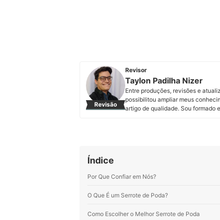
Revisor
Taylon Padilha Nizer
Entre produções, revisões e atuali
possibilitou ampliar meus conheci
Revisão
artigo de qualidade. Sou formado e
proporciona uma união entre estas 
cativantes.
Perfil de Taylon Padilha Nizer
Índice
Por Que Confiar em Nós?
O Que É um Serrote de Poda?
Como Escolher o Melhor Serrote de Poda