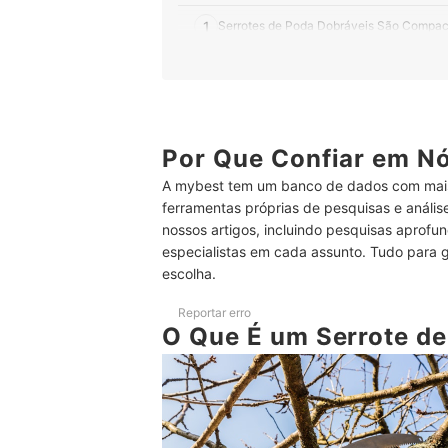
1
Serrotes de Poda Dobráveis São Compac
2
Cabos Emborrachados Trazem Mais Conf
3
Lâminas de Aço Temperado São Resisten
4
A Quantidade de Dentes por Polegada De
Por Que Confiar em N
A mybest tem um banco de dados com mais
5
Fique de Olho nas Dimensões do Serrote
ferramentas próprias de pesquisas e análi
nossos artigos, incluindo pesquisas aprofun
Top 10 Melhores Serrotes de Poda
especialistas em cada assunto. Tudo para 
Como Usar o Serrote de Poda?
escolha.
Conheça Outras Ferramentas de Corte
Reportar erro
O Que É um Serrote d
Conclusão