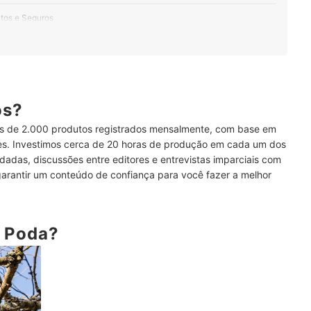
tos e Seguros
orto Durante o Manuseio
tes a Trações
fine a Precisão do Corte
ós?
 de 2.000 produtos registrados mensalmente, com base em
 de Poda
ses. Investimos cerca de 20 horas de produção em cada um dos
dadas, discussões entre editores e entrevistas imparciais com
garantir um conteúdo de confiança para você fazer a melhor
e Poda?