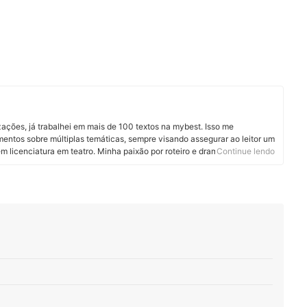
zações, já trabalhei em mais de 100 textos na mybest. Isso me
mentos sobre múltiplas temáticas, sempre visando assegurar ao leitor um
m licenciatura em teatro. Minha paixão por roteiro e dramaturgia
Continue lendo
distintas áreas, resultando em textos cada vez mais fluidos e