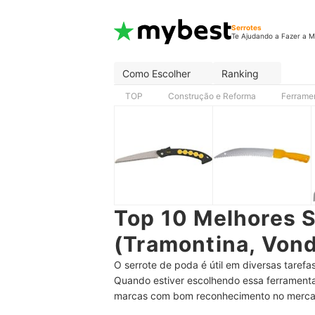
Serrotes
Te Ajudando a Fazer a M
Como Escolher
Ranking
TOP
Construção e Reforma
Ferrame
Top 10 Melhores S
(Tramontina, Vond
O serrote de poda é útil em diversas tarefas
Quando estiver escolhendo essa ferramenta 
marcas com bom reconhecimento no mercad