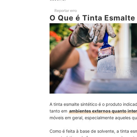
Como Aplicar Esmalte em Madeira Crua?
Reportar erro
O Que é Tinta Esmalte
Como Repintar Janelas e Portas que Já Estão Pi
Qual o Melhor Método para Aplicação de Esmalt
Aproveite e Adquira os Itens Necessários para a 
A tinta esmalte sintético é o produto indic
tanto em
ambientes externos quanto inte
móveis em geral, especialmente aqueles qu
Como é feita à base de solvente, a tinta es