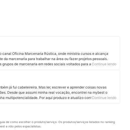
o canal Oficina Marcenaria Rústica, onde ministra cursos e alcança
e da marcenaria para trabalhar na área ou fazer projetos pessoais.
es grupos de marcenaria em redes sociais voltados para amantes da
Continue lendo
onais Conheça mais sobre os serviços do André no Instagram, Facebook e
ém já fui cabeleireira. Mas ler, escrever e aprender coisas novas
ões. Desde que assumi minha real vocação, encontrei na mybest o
nha multipotencialidade. Por aqui produzo e atualizo conteúdos sobre os
Continue lendo
dos são produtos pet, cosméticos, eletroportáteis e suplementos
tregar informação de qualidade em linguagem clara, objetiva e gostosa
uia de como escolher o produto/serviço. Os produtos/serviços listados no ranking 
st e não pelos especialistas.