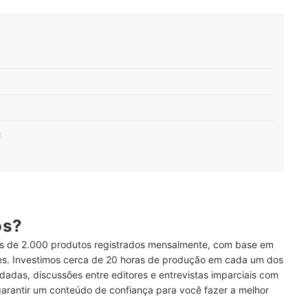
s
malte Sintético
ético ao Optar pela Embalagem
ós?
 de 2.000 produtos registrados mensalmente, com base em
ses. Investimos cerca de 20 horas de produção em cada um dos
ético
dadas, discussões entre editores e entrevistas imparciais com
garantir um conteúdo de confiança para você fazer a melhor
alte A Base de Água?