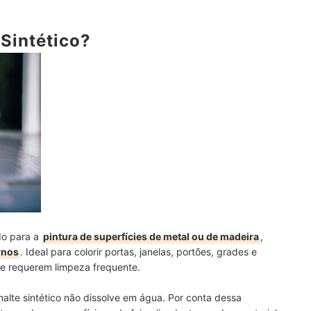
 Sintético?
ntadas com Tinta Esmalte Sintético?
e Sintético em Chapas de Aço Galvanizado de Áreas Externas?
Pintura
ado para a
pintura de superfícies de metal ou de madeira
,
rnos
. Ideal para colorir portas, janelas, portões, grades e
e requerem limpeza frequente.
malte sintético não dissolve em água. Por conta dessa