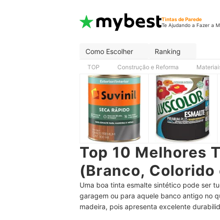
Tintas de Parede
Te Ajudando a Fazer a M
Como Escolher
Ranking
TOP
Construção e Reforma
Materiai
Top 10 Melhores T
(Branco, Colorido
Uma boa tinta esmalte sintético pode ser t
garagem ou para aquele banco antigo no quin
madeira, pois apresenta excelente durabilid