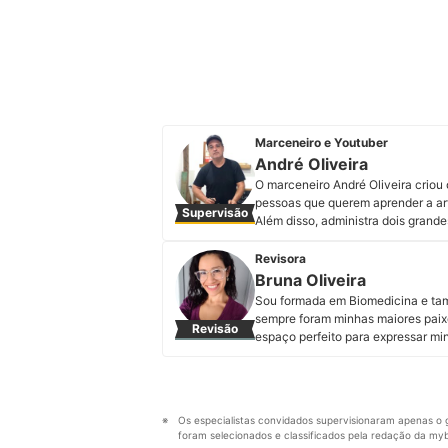
Marceneiro e Youtuber
André Oliveira
O marceneiro André Oliveira criou 
pessoas que querem aprender a art
Supervisão
Além disso, administra dois grand
marcenaria, iniciantes e profissi
YouTube.
Revisora
Perfil de André Oliveira
Bruna Oliveira
Sou formada em Biomedicina e tamb
sempre foram minhas maiores paix
Revisão
espaço perfeito para expressar mi
mais variados temas. Meus preferi
alimentares. Minha motivação é en
de ler.
Perfil de Bruna Oliveira
Os especialistas convidados supervisionaram apenas o g
foram selecionados e classificados pela redação da mybe