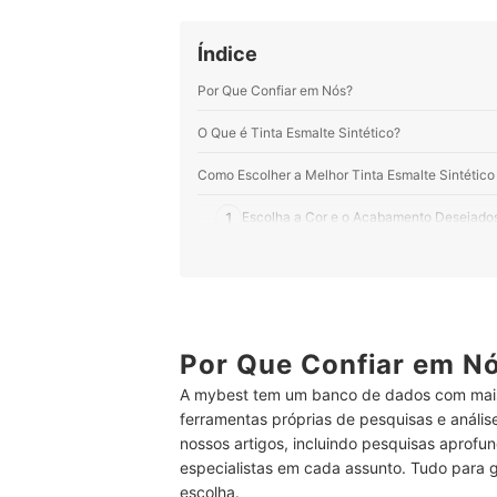
Índice
Por Que Confiar em Nós?
O Que é Tinta Esmalte Sintético?
Como Escolher a Melhor Tinta Esmalte Sintético
1
Escolha a Cor e o Acabamento Desejado
2
Confira o Tempo de Secagem da Tinta Es
3
Considere o Rendimento do Esmalte Sint
Top 10 Melhores Tintas Esmalte Sintético
Por Que Confiar em N
A mybest tem um banco de dados com mais
Como Aplicar o Esmalte Sintético?
ferramentas próprias de pesquisas e análi
Perguntas Frequentes sobre Tintas Esmalte Sint
nossos artigos, incluindo pesquisas aprofun
especialistas em cada assunto. Tudo para 
Qual a Diferença entre Esmalte Sintético e Esm
escolha.