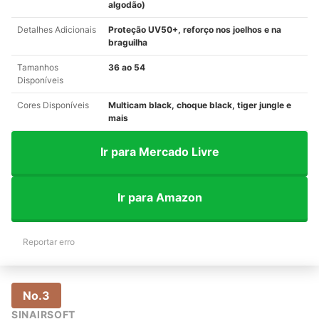
algodão)
Detalhes Adicionais
Proteção UV50+, reforço nos joelhos e na
braguilha
Tamanhos
36 ao 54
Disponíveis
Cores Disponíveis
Multicam black, choque black, tiger jungle e
mais
Ir para Mercado Livre
Ir para Amazon
Reportar erro
No.3
SINAIRSOFT