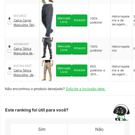
tecido de
camada
dupla no
quadril e nos
MOURCE
Hidrorrepele
2
Mercado
100%
joelhos
8
Amazon
Calça Cargo
nte e de
Livre
poliéster
secagem
Masculina Tática
rápida
Elástica –
Resistente à
Água
WINRKERY
Mercado
100%
Hidrorrepele
9
Amazon
Calça Tática
Livre
poliéster
nte
Masculina de
Trabalho
Resistente à
BOONLIGHT
65%
Hidrorrepele
Água
Mercado
10
Amazon
Calça Tática
poliéster e
nte e de
Livre
35%
secagem
Masculina, de
elastano
rápida
Secagem Rápida,
Resistente à
Não encontrou o produto desejado?
Água
Solicite a inclusão dele.
Este ranking foi útil para você?
Sim
Não