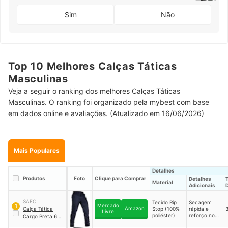
Sim
Não
Top 10 Melhores Calças Táticas
Masculinas
Veja a seguir o ranking dos melhores Calças Táticas
Masculinas. O ranking foi organizado pela mybest com base
em dados online e avaliações. (Atualizado em 16/06/2026)
Mais Populares
Detalhes
Produtos
Foto
Clique para Comprar
Detalhes
Material
Adicionais
SAFO
Tecido Rip
Secagem
Mercado
1
Amazon
Calça Tática
Stop (100%
rápida e
Livre
poliéster)
reforço nos
Cargo Preta 6
joelhos
Bolsos
｜
002-CT6