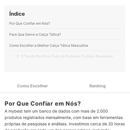
Índice
Por Que Confiar em Nós?
Para Que Serve a Calça Tática?
Como Escolher a Melhor Calça Tática Masculina
1
O Tecido Rip Stop, Feito de Poliéster, É o Mais Resistente
Para Maior Versatilidade, Escolha Calças Táticas Masculinas
2
com 6 a 8 Bolsos
Confira os Detalhes Adicionais, como Bolsos Especiais ou
3
Como Escolher
Ranking
Costuras Reforçadas
4
Verifique o Padrão de Numeração de Cada Fabricante
Por Que Confiar em Nós?
Calças Táticas nas Cores Preta, Caqui ou Verde São as Mais
A mybest tem um banco de dados com mais de 2.000
5
Procuradas
produtos registrados mensalmente, com base em ferramentas
próprias de pesquisas e análises. Investimos cerca de 20 horas
Top 10 Melhores Calças Táticas Masculinas