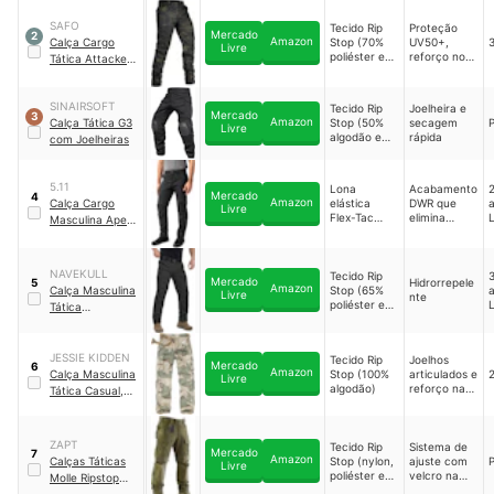
SAFO
Tecido Rip
Proteção
Mercado
2
Amazon
Calça Cargo
Stop (70%
UV50+,
Livre
poliéster e
reforço nos
Tática Attacker
30%
joelhos e na
Safo -
algodão)
braguilha
Camuflada
SINAIRSOFT
Tecido Rip
Joelheira e
Mercado
3
Amazon
Calça Tática G3
Stop (50%
secagem
Livre
algodão e
rápida
com Joelheiras
50%
poliéster)
5.11
Lona
Acabamento
2
Mercado
4
Amazon
Calça Cargo
elástica
DWR que
Livre
Flex-Tac
elimina
Masculina Apex
(52% nylon,
manchas
Softshell 5K com
43%
Corte Regular
｜
poliéster e
48252
NAVEKULL
5% elastano)
Tecido Rip
3
Mercado
Hidrorrepele
5
Amazon
Calça Masculina
Stop (65%
a
Livre
nte
poliéster e
Tática
35%
Impermeável
algodão)
Navekull
JESSIE KIDDEN
Tecido Rip
Joelhos
Mercado
6
Amazon
Calça Masculina
Stop (100%
articulados e
Livre
algodão)
reforço na
Tática Casual,
virilha
Estilo Camuflado
｜
7533-CK
ZAPT
Tecido Rip
Sistema de
Mercado
7
Amazon
Calças Táticas
Stop (nylon,
ajuste com
Livre
poliéster e
velcro na
Molle Ripstop
algodão)
cintura,
Combat