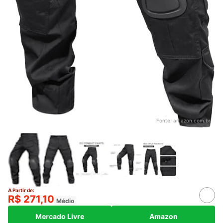
Fonte:
amazon.com.br
A Partir de:
R$ 271,10
Médio
Mercado Livre
Amazon