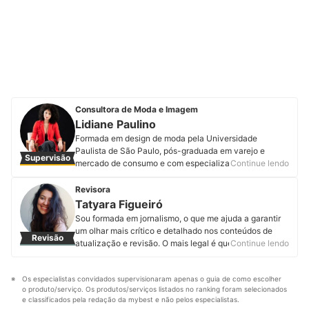
Consultora de Moda e Imagem
Lidiane Paulino
Formada em design de moda pela Universidade
Paulista de São Paulo, pós-graduada em varejo e
Supervisão
mercado de consumo e com especialização em
Continue lendo
consultoria de imagem e comportamento humano,
Lidiane Paulino já tem mais de 15 anos de experiência.
Revisora
Em sua trajetória profissional atuou no setor têxtil,
Tatyara Figueiró
confecção e desenvolvimento de produto, onde foi
Sou formada em jornalismo, o que me ajuda a garantir
responsável pelo desenvolvimento de diversas
um olhar mais crítico e detalhado nos conteúdos de
Revisão
coleções. Atualmente ministra cursos para formação de
atualização e revisão. O mais legal é que, como o
Continue lendo
novos consultores de imagem, com alunas no Brasil e
trabalho na mybest é transdisciplinar, também consigo
no exterior. Além de dar mentorias para profissionais da
aprender mais estudando para revisar e atualizar
área, palestras e workshops. Conheça mais sobre
Os especialistas convidados supervisionaram apenas o guia de como escolher 
artigos de diferentes áreas.
Lidiane no Instagram, Facebook e em seu site.
o produto/serviço. Os produtos/serviços listados no ranking foram selecionados 
Perfil de Tatyara Figueiró
Perfil de Lidiane Paulino
e classificados pela redação da mybest e não pelos especialistas.