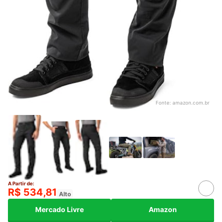
Fonte:
amazon.com.br
A Partir de:
R$ 534,81
Alto
Mercado Livre
Amazon