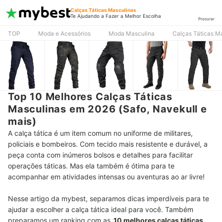
Calças Táticas Masculinas
Te Ajudando a Fazer a Melhor Escolha
Procurar
TOP
Moda e Acessórios
Moda Masculina
Calças Táticas M
Top 10 Melhores Calças Táticas
Masculinas em 2026 (Safo, Navekull e
mais)
A calça tática é um item comum no uniforme de militares,
policiais e bombeiros. Com tecido mais resistente e durável, a
peça conta com inúmeros bolsos e detalhes para facilitar
operações táticas. Mas ela também é ótima para te
acompanhar em atividades intensas ou aventuras ao ar livre!
Nesse artigo da mybest, separamos dicas imperdíveis para te
ajudar a escolher a calça tática ideal para você. Também
preparamos um ranking com as
10 melhores calças táticas