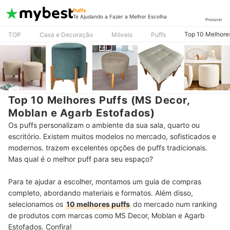
Puffs
Te Ajudando a Fazer a Melhor Escolha
Procurar
Top 10 Melhores
TOP
Casa e Decoração
Móveis
Puffs
Top 10 Melhores Puffs (MS Decor,
Moblan e Agarb Estofados)
Os puffs personalizam o ambiente da sua sala, quarto ou
escritório. Existem muitos modelos no mercado, sofisticados e
modernos. trazem excelentes opções de puffs tradicionais.
Mas qual é o melhor puff para seu espaço?
Para te ajudar a escolher, montamos um guia de compras
completo, abordando materiais e formatos. Além disso,
selecionamos os
10 melhores puffs
do mercado num ranking
de produtos com marcas como MS Decor, Moblan e Agarb
Estofados. Confira!