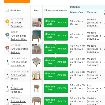
Detalhes
Produtos
Foto
Clique para Comprar
Dimensões
Material
MS DECOR
Madeira
Mercado
35 x 45 cm
1
Amazon
Kit 2 Puff
(estrutura) e
Livre
(D x A)
espuma
Banquinho
(assento)
Redondo
AGARB
Madeira
Decorativo Thor
Mercado
40 x 48 cm
2
Amazon
ESTOFADOS
Puff em Linho
(estrutura) e
Livre
(D x A)
espuma D-
Redondo Otavio
26 (assento)
｜
AG02.009
MOBLAN
40 x 45 x 40
Madeira
Mercado
3
Amazon
Puff Decorativo
cm (L x A x
(estrutura) e
Livre
P)
espuma D-
Redondo
22 (assento)
Moderno
DECORE CASA
40 x 43 x 40
Madeira
Resistente
Mercado
4
Amazon
Puff Quadrado
cm (L x A x
(estrutura) e
Livre
P)
espuma D-
para Sala de
23 (assento)
Linho
LAZARO DECOR
40 x 45 x 40
Madeira
Mercado
5
Amazon
Puff Estofado
cm (L x A x
(estrutura) e
Livre
P)
espuma D-
Bouclé
18 (assento)
PB
33 x 48 x 33
Aço
Mercado
6
Amazon
Puffe Luxo
cm (L x A x
(estrutura) e
Livre
P))
espuma D-
Redondo
23 (assento)
Decorativo
AGARB
50 x 45 x 50
Madeira
Moderno
Mercado
7
Amazon
ESTOFADOS
Puff em Linho
cm (L x A x
(estrutura) e
Livre
P)
espuma D-
Quadrado