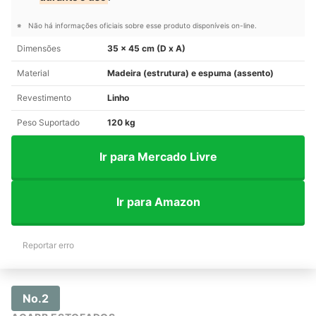
Não há informações oficiais sobre esse produto disponíveis on-line.
Dimensões
35 x 45 cm (D x A)
Material
Madeira (estrutura) e espuma (assento)
Revestimento
Linho
Peso Suportado
120 kg
Ir para Mercado Livre
Ir para Amazon
Reportar erro
No.2