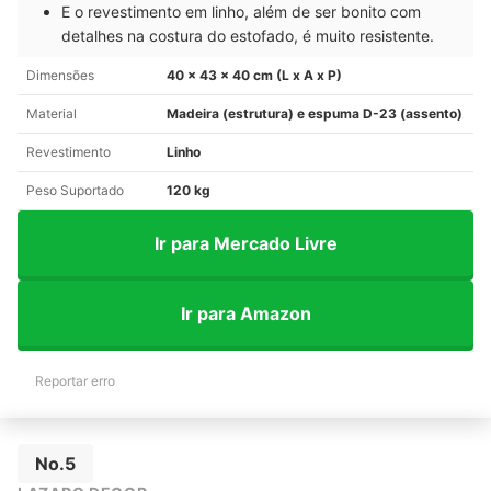
E o revestimento em linho, além de ser bonito com
detalhes na costura do estofado, é muito resistente.
Dimensões
40 x 43 x 40 cm (L x A x P)
Material
Madeira (estrutura) e espuma D-23 (assento)
Revestimento
Linho
Peso Suportado
120 kg
Ir para Mercado Livre
Ir para Amazon
Reportar erro
No.5