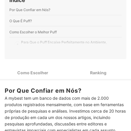
Índice
Perfil de Natalia Iannacone
Por Que Confiar em Nós?
O Que É Puff?
Como Escolher o Melhor Puff
Para Que o Puff Encaixe Perfeitamente no Ambiente,
1
Verifique as Dimensões
Puffs com Pés Altos Facilitam a Limpeza do Ambiente, Mas
2
Pés Baixos São Mais Estáveis
Como Escolher
Ranking
Estrutura de Madeira e Assento com Espuma D-23 Deixam o
3
Puff Mais Resistente
Por Que Confiar em Nós?
4
Revestimentos em Linho e Couro São Muito Resistentes
A mybest tem um banco de dados com mais de 2.000
Para Harmonizar com Qualquer Decoração, Prefira Puffs em
5
produtos registrados mensalmente, com base em ferramentas
Cores Neutras, como o Bege
próprias de pesquisas e análises. Investimos cerca de 20 horas
Puff Redondo, Quadrado ou Retangular? Escolha Qual Mais
de produção em cada um dos nossos artigos, incluindo
6
Combina com o Seu Estilo
pesquisas aprofundadas, discussões entre editores e
entrevistas imparciais com especialistas em cada assunto.