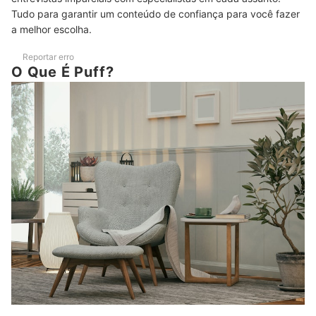
Top 10 Melhores Puffs
Tudo para garantir um conteúdo de confiança para você fazer
a melhor escolha.
Como Usar Puffs na Decoração da Sala
Reportar erro
Veja Mais Produtos para sua Sala de Estar
O Que É Puff?