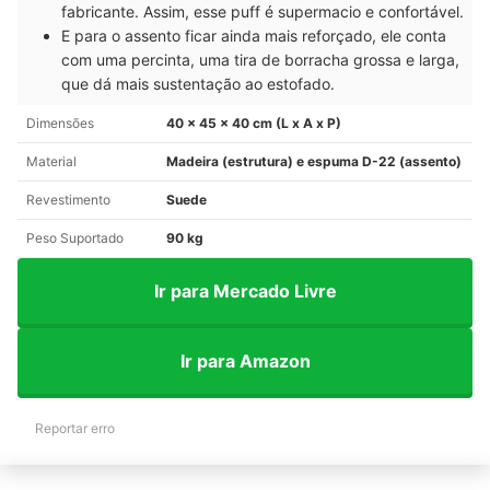
fabricante. Assim, esse puff é supermacio e confortável.
E para o assento ficar ainda mais reforçado, ele conta
com uma percinta, uma tira de borracha grossa e larga,
que dá mais sustentação ao estofado.
Dimensões
40 x 45 x 40 cm (L x A x P)
Material
Madeira (estrutura) e espuma D-22 (assento)
Revestimento
Suede
Peso Suportado
90 kg
Ir para Mercado Livre
Ir para Amazon
Reportar erro