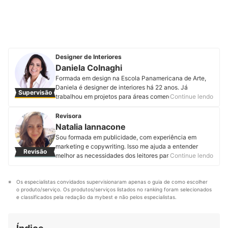
Designer de Interiores
Daniela Colnaghi
Formada em design na Escola Panamericana de Arte,
Daniela é designer de interiores há 22 anos. Já
Supervisão
trabalhou em projetos para áreas comerciais e
Continue lendo
residenciais desenvolvidos no Brasil, Itália e Estados
Unidos. Daniela foi a única designer de interiores
Revisora
brasileira escolhida para desenvolver o projeto – THE
Natalia Iannacone
CLUB – da Heineken na semana de design em Milão.
Sou formada em publicidade, com experiência em
Ela traz para seus trabalhos um toque de sofisticação,
marketing e copywriting. Isso me ajuda a entender
Revisão
simplicidade e atenção a detalhes. A designer vem
melhor as necessidades dos leitores para produzir os
Continue lendo
assinando projetos em eventos como Casa Cor, Casa
conteúdos, entregando informações de qualidade para
Cor Trio, Hyundai Mostra Black, Cenário do programa
fazerem a melhor escolha. Trabalho na mybest há
Todo Seu da TV Gazeta. Conheça mais sobre a Daniela
Os especialistas convidados supervisionaram apenas o guia de como escolher 
quase 2 anos e nesse período já produzi, revisei e
Colnaghi no Instagram, Facebook, Linkedin, YouTube e
o produto/serviço. Os produtos/serviços listados no ranking foram selecionados 
atualizei mais de 200 artigos. O mais legal é que posso
em seu site.
e classificados pela redação da mybest e não pelos especialistas.
ampliar meus conhecimentos e ajudar os leitores a
Perfil de Daniela Colnaghi
entender sobre diferentes produtos, até os mais
incomuns.