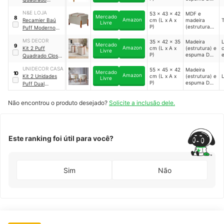
28 (assento)
Valentin Agarb
N&E LOJA
53 x 43 x 42
MDF e
Decor
｜
Mercado
8
Amazon
Recamier Baú
cm (L x A x
madeira
AG02.027.069
Livre
P)
(estrutura) e
Puff Moderno
espuma D-
Retro
26 (assento)
MS DECOR
35 x 42 x 35
Madeira
L
Mercado
9
Amazon
Kit 2 Puff
cm (L x A x
(estrutura) e
Livre
P)
espuma D-
Quadrado Closet
26 (assento)
em Couro
UNIDECOR CASA
55 x 45 x 42
Madeira
Caramelo Linho
Mercado
10
Amazon
Kit 2 Unidades
cm (L x A x
(estrutura) e
Premium
Livre
P)
espuma D-
Puff Dual
23 (assento)
Transforma em
Mesinha Apoio
Não encontrou o produto desejado?
Solicite a inclusão dele.
de Pé
Este ranking foi útil para você?
Sim
Não