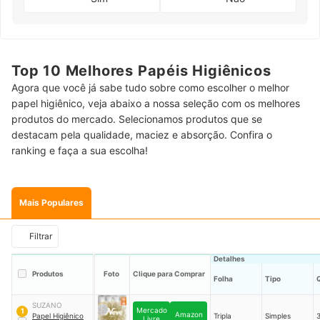
Top 10 Melhores Papéis Higiênicos
Agora que você já sabe tudo sobre como escolher o melhor
papel higiênico, veja abaixo a nossa seleção com os melhores
produtos do mercado. Selecionamos produtos que se
destacam pela qualidade, maciez e absorção. Confira o
ranking e faça a sua escolha!
Mais Populares
Filtrar
Detalhes
Produtos
Foto
Clique para Comprar
Folha
Tipo
SUZANO
Mercado
1
Amazon
Papel Higiênico
Tripla
Simples
3
Livre