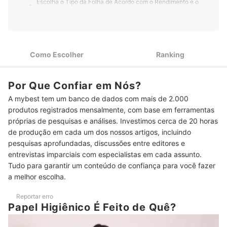
Escolha o Tipo da Folha de Acordo com o Rendimento e o
1
Poder de Absorção
Papel Higiênico Interfolhado, Tradicional e o Rolão: Cada
2
Tipo É Ideal para um Ambiente
Como Escolher
Ranking
Produtos 100% Celulose ou de Fibra Natural Oferecem Maior
3
Absorção e Conforto
Rolos com 30 Metros São Bons para Casas; Para Empresas,
Por Que Confiar em Nós?
4
Adquira os de 100 Metros ou Mais
A mybest tem um banco de dados com mais de 2.000
produtos registrados mensalmente, com base em ferramentas
Para Evitar Alergias, Garanta Papéis Higiênicos Neutros e
5
Dermatologicamente Testados
próprias de pesquisas e análises. Investimos cerca de 20 horas
de produção em cada um dos nossos artigos, incluindo
Top 10 Melhores Papéis Higiênicos
pesquisas aprofundadas, discussões entre editores e
entrevistas imparciais com especialistas em cada assunto.
Papel Higiênico Entope Vaso Sanitário?
Tudo para garantir um conteúdo de confiança para você fazer
a melhor escolha.
Papel Higiênico É Reciclável ou Orgânico?
Confira Também Algumas Dicas da mybest de Produtos de Higiene
Reportar erro
Papel Higiênico É Feito de Quê?
Íntima