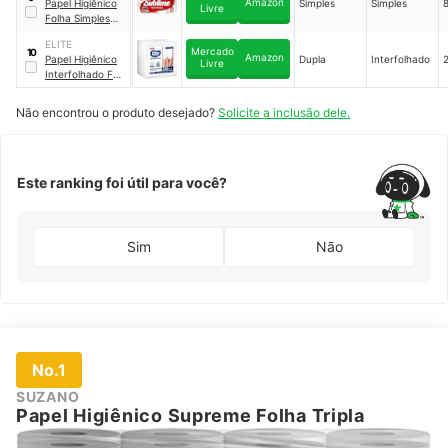
Amazon
Papel Higiênico
Simples
Simples
8
Livre
Folha Simples
Sublime
ELITE
Mercado
10
Amazon
Papel Higiênico
Dupla
Interfolhado
2
Livre
Interfolhado FD
Excellence
Não encontrou o produto desejado?
Solicite a inclusão dele.
Este ranking foi útil para você?
Sim
Não
No.1
SUZANO
Papel Higiênico Supreme Folha Tripla