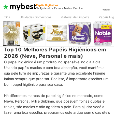
Papéis Higiênicos
Te Ajudando a Fazer a Melhor Escolha
Procurar
TOP
Utilidades Domésticas
Material de Limpeza
Papéis Hig
Top 10 Melhores Papéis Higiênicos em
2026 (Neve, Personal e mais)
O papel higiênico é um produto indispensável no dia a dia.
Usando papéis macios e com boa absorção, você mantém a
sua pele livre de impurezas e garante uma excelente higiene
íntima sempre que precisar. Por isso, é importante escolher um
bom papel higiênico para sua casa.
Há diferentes marcas de papel higiênico no mercado, como
Neve, Personal, Mili e Sublime, que possuem folhas duplas e
triplas, são macios e não agridem a pele. Para ajudar você a
fazer uma boa escolha, preparamos este artigo com dicas úteis