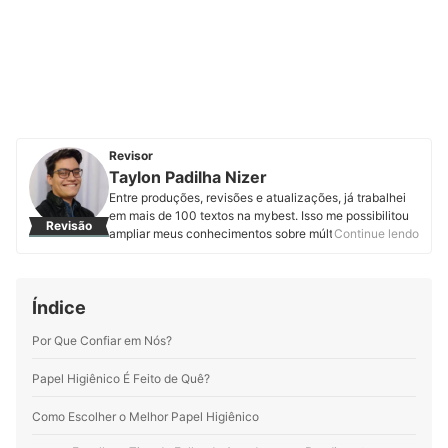
Revisor
Taylon Padilha Nizer
Entre produções, revisões e atualizações, já trabalhei
em mais de 100 textos na mybest. Isso me possibilitou
Revisão
ampliar meus conhecimentos sobre múltiplas
Continue lendo
temáticas, sempre visando assegurar ao leitor um artigo
de qualidade. Sou formado em licenciatura em teatro.
Minha paixão por roteiro e dramaturgia proporciona
Índice
uma união entre estas distintas áreas, resultando em
textos cada vez mais fluidos e cativantes.
Por Que Confiar em Nós?
Perfil de Taylon Padilha Nizer
Papel Higiênico É Feito de Quê?
Como Escolher o Melhor Papel Higiênico