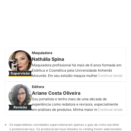
Maquiadora
Nathália Spina
Maquiadora profissional há mais de 6 anos formada em
Estética e Cosmética pela Universidade Anhembi
Supervisão
Morumbi. Em seu estúdio maquia mulheres com
Continue lendo
diferentes tipos de pele e formatos de rosto. Ministra
cursos de automaquiagem e compartilha dicas nas
Editora
redes sociais para ensinar mulheres a realçar a beleza
Ariane Costa Oliveira
natural e elevar a imagem. Acompanhe a maquiadora
Sou jornalista e tenho mais de uma década de
pelo Instagram e Youtube.
experiência como redatora e revisora, especialmente
Revisão
Perfil de Nathália Spina
em análises de produtos. Minha maior motivação é
Continue lendo
tornar as informações compreensíveis para todos os
públicos, ajudando cada vez mais pessoas a acertarem
Os especialistas convidados supervisionaram apenas o guia de como escolher 
em suas escolhas e serem felizes com suas compras.
o produto/serviço. Os produtos/serviços listados no ranking foram selecionados 
Perfil de Ariane Costa Oliveira