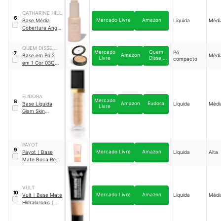
CATHARINE HILL
6
Mercado Livre
Amazon
Base Média
Líquida
Médi
Cobertura Angel
Wings by Pri
Lessa
QUEM DISSE,
Mercado
Quem
Pó
7
Amazon
BERENICE?
Base em Pó 2
Médi
Livre
Disse,
compacto
em 1 Cor 03Q
｜
Berenice?
Q75363
EUDORA
Mercado
8
Amazon
Eudora
Base Líquida
Líquida
Médi
Livre
Glam Skin
Perfection
｜
E92298
PAYOT
9
Mercado Livre
Amazon
Payot
｜
Base
Líquida
Alta
Mate Boca Rosa
Beauty by Payot
VULT
10
Mercado Livre
Amazon
Vult
｜
Base Mate
Líquida
Médi
Hidraluronic
｜
92168