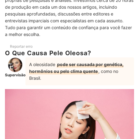
próprias de pesquisas e análises. Investimos cerca de 20 horas
de produção em cada um dos nossos artigos, incluindo
Top 10 Melhores Bases para Pele Oleosa
pesquisas aprofundadas, discussões entre editores e
entrevistas imparciais com especialistas em cada assunto.
Como Aplicar a Base para Pele Oleosa?
Tudo para garantir um conteúdo de confiança para você fazer
a melhor escolha.
Veja Como Fazer a Base Durar Mais
Perguntas Frequentes Sobre Base para Pele Oleosa
Reportar erro
O Que Causa Pele Oleosa?
O Que Diminui a Oleosidade do Rosto?
A oleosidade
pode ser causada por genética,
Como Saber se Minha Base é Comedogênica?
hormônios ou pelo clima quente
, como no
Supervisão
Brasil.
Por Que Quando Passo Base, Minha Pele Fica Craquelada?
Conheça Mais Indicações de Produtos para Pele Oleosa