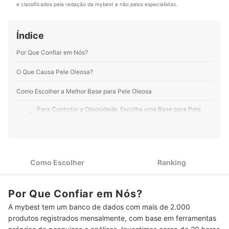
e classificados pela redação da mybest e não pelos especialistas.
Índice
Por Que Confiar em Nós?
O Que Causa Pele Oleosa?
Como Escolher a Melhor Base para Pele Oleosa
Para Controlar a Oleosidade, Escolha uma Base para Pele
1
Oleosa com Acabamento Matte
Sua Pele É Oleosa e Acneia? Prefira Base Não
2
Comedogênica
Como Escolher
Ranking
Escolha Textura e Cobertura da Base para Pele Oleosa
3
Conforme as Características da Sua Pele
Escolha a Base para Pele Oleosa com Cor de Fundo
Por Que Confiar em Nós?
4
Adequada para o Subtom da sua Pele
A mybest tem um banco de dados com mais de 2.000
produtos registrados mensalmente, com base em ferramentas
Para Uma Camada Extra de Proteção, Prefira Bases para Pele
5
Oleosa com Proteção Solar