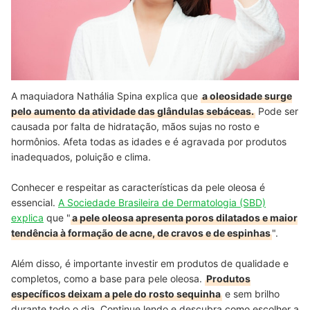
A maquiadora Nathália Spina explica que
a oleosidade surge
pelo aumento da atividade das glândulas sebáceas.
Pode ser
causada por falta de hidratação, mãos sujas no rosto e
hormônios. Afeta todas as idades e é agravada por produtos
inadequados, poluição e clima.
Conhecer e respeitar as características da pele oleosa é
essencial.
A Sociedade Brasileira de Dermatologia (SBD)
explica
que "
a pele oleosa apresenta poros dilatados e maior
tendência à formação de acne, de cravos e de espinhas
".
Além disso, é
importante investir em produtos de qualidade e
completos
, como a base para pele oleosa.
Produtos
específicos deixam a pele do rosto sequinha
e sem brilho
durante todo o dia. Continue lendo e descubra como escolher a