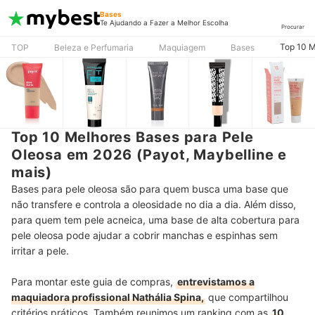
Bases
Te Ajudando a Fazer a Melhor Escolha
Procurar
Top 10 M
TOP
Beleza e Perfumaria
Maquiagem
Bases
Top 10 Melhores Bases para Pele
Oleosa em 2026 (Payot, Maybelline e
mais)
Bases para pele oleosa são para quem busca uma base que
não transfere e controla a oleosidade no dia a dia. Além disso,
para quem tem pele acneica, uma base de alta cobertura para
pele oleosa pode ajudar a cobrir manchas e espinhas sem
irritar a pele.
Para montar este guia de compras,
entrevistamos a
maquiadora profissional Nathália Spina,
que compartilhou
critérios práticos. Também reunimos um ranking com as
10