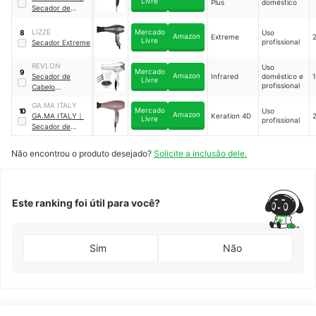
Livre
Plus
doméstico
Secador de
BECHD00000027
Cabelo Eleganza
91_PAI
Plus
｜
GAM-
LIZZE
Mercado
Uso
8
Amazon
Extreme
BECHD00000027
Livre
profissional
Secador Extreme
93_PAI
REVLON
Uso
Mercado
9
Amazon
Secador de
Infrared
doméstico e
Livre
profissional
Cabelo
Infravermelho
GA.MA ITALY
Revlon (127 V)
｜
Mercado
Uso
10
Amazon
‎GA.MA ITALY
｜
Keration 4D
RVDR5264
Livre
profissional
Secador de
Cabelo Keration
4D
｜
GAM-
Não encontrou o produto desejado?
Solicite a inclusão dele.
BECHD00000030
14_PAI
Este ranking foi útil para você?
Sim
Não