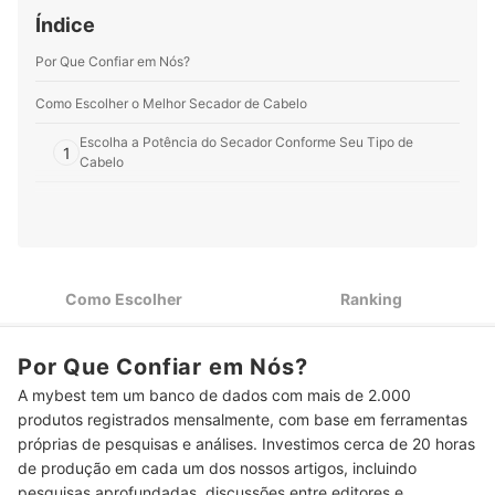
Índice
Por Que Confiar em Nós?
Como Escolher o Melhor Secador de Cabelo
Escolha a Potência do Secador Conforme Seu Tipo de
1
Cabelo
Quer Combater o Frizz? Prefira um Secador de Cabelo com
2
Tecnologia de Emissão de Íons Negativos
Para Secar e Manter a Definação dos Cachos, Escolha um
3
Secador de Cabelo com Difusor
Como Escolher
Ranking
Para Economizar Espaço na Mala de Viagem, Opte por um
4
Secador de Cabelo Mini
Por Que Confiar em Nós?
Vai Usar no Salão? Prefira um Secador de Cabelo com Cabo
5
A mybest tem um banco de dados com mais de 2.000
de 3 Metros ou Mais
produtos registrados mensalmente, com base em ferramentas
Top 10 Melhores Secadores de Cabelo
próprias de pesquisas e análises. Investimos cerca de 20 horas
de produção em cada um dos nossos artigos, incluindo
Como Usar o Secador de Cabelo?
pesquisas aprofundadas, discussões entre editores e