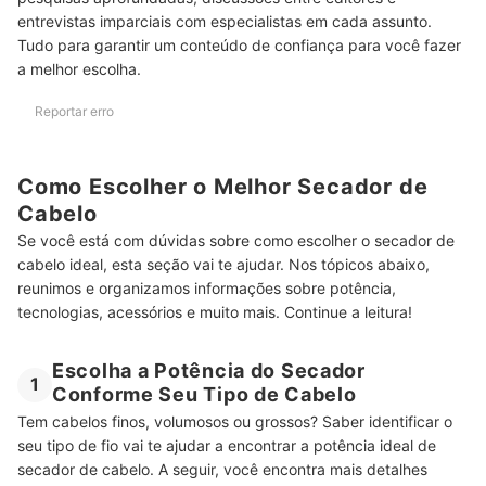
entrevistas imparciais com especialistas em cada assunto.
Perguntas Frequentes sobre Secador de Cabelo
Tudo para garantir um conteúdo de confiança para você fazer
a melhor escolha.
Secador de Cabelo Gasta Muita Energia?
Existe Secador de Cabelo que Não Faz Barulho?
Reportar erro
Secador de Cabelo Não Esquenta: o que Pode Ser e o que Fazer?
Como Escolher o Melhor Secador de
Quais Cuidados Ajudam a Prolongar a Vida Útil do Secador?
Cabelo
Secador Estraga o Cabelo?
Se você está com dúvidas sobre como escolher o secador de
cabelo ideal, esta seção vai te ajudar. Nos tópicos abaixo,
Conheça Também Outros Aparelhos para Finalizar os Cabelos
reunimos e organizamos informações sobre potência,
tecnologias, acessórios e muito mais. Continue a leitura!
Escolha a Potência do Secador
1
Conforme Seu Tipo de Cabelo
Tem cabelos finos, volumosos ou grossos? Saber identificar o
seu tipo de fio vai te ajudar a encontrar a potência ideal de
secador de cabelo. A seguir, você encontra mais detalhes