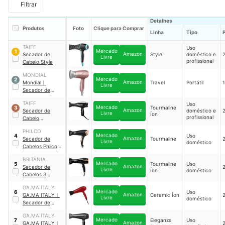
Filtrar
Detalhes
Produtos
Foto
Clique para Comprar
Linha
Tipo
TAIFF
Uso
Mercado
1
Amazon
Secador de
Style
doméstico e
Livre
profissional
Cabelo Style
MONDIAL
Mercado
2
Amazon
Mondial
｜
Travel
Portátil
Livre
Secador de
Cabelos Travel
｜
TAIFF
Uso
SC-47-GR
Mercado
Tourmaline
3
Amazon
Secador de
doméstico e
Livre
Íon
profissional
Cabelo
Tourmaline Íon
PHILCO
Mercado
Uso
4
Amazon
Secador de
Tourmaline
Livre
doméstico
Cabelos Philco
Tourmaline
｜
BRITÂNIA
PSC2450
Mercado
Tourmaline
Uso
5
Amazon
Secador de
Livre
Íon
doméstico
Cabelos 3
Temperaturas
｜
GA.MA ITALY
BSC2250
Mercado
Uso
6
Amazon
‎GA.MA ITALY
｜
Ceramic Íon
Livre
doméstico
Secador de
Cabelo Lichia
GA.MA ITALY
Ceramic Íon
｜
Mercado
Eleganza
Uso
7
Amazon
‎GA.MA ITALY
｜
GAM-