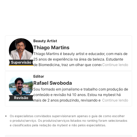
Beauty Artist
Thiago Martins
Thiago Martins é beauty artist e educador, com mais de
25 anos de experiência na área da beleza. Estudante
Supervisão
de Biomedicina, traz um olhar que conecta ciência e
Continue lendo
beleza, técnica e sensibilidade, promovendo uma
abordagem completa sobre estética e saúde capilar.
Editor
Perfil de Thiago Martins
Rafael Swoboda
Sou formado em jornalismo e trabalho com produção de
conteúdo e revisão há 10 anos. Estou na mybest há
Revisão
mais de 2 anos produzindo, revisando e atualizando
Continue lendo
artigos de diferentes categorias. Entregar informações
úteis, corretas e em linguagem acessível é o que mais
Os especialistas convidados supervisionaram apenas o guia de como escolher 
me motiva.
o produto/serviço. Os produtos/serviços listados no ranking foram selecionados 
Perfil de Rafael Swoboda
e classificados pela redação da mybest e não pelos especialistas.