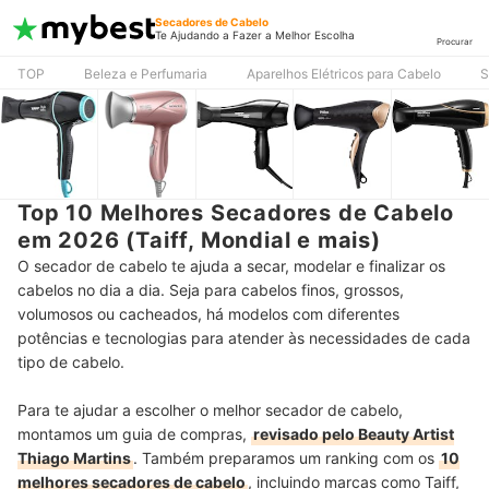
Secadores de Cabelo
Te Ajudando a Fazer a Melhor Escolha
Procurar
TOP
Beleza e Perfumaria
Aparelhos Elétricos para Cabelo
S
Top 10 Melhores Secadores de Cabelo
em 2026 (Taiff, Mondial e mais)
O secador de cabelo te ajuda a secar, modelar e finalizar os
cabelos no dia a dia. Seja para cabelos finos, grossos,
volumosos ou cacheados, há modelos com diferentes
potências e tecnologias para atender às necessidades de cada
tipo de cabelo.
Para te ajudar a escolher o melhor secador de cabelo,
montamos um guia de compras,
revisado pelo Beauty Artist
Thiago Martins
. Também preparamos um ranking com os
10
melhores secadores de cabelo
, incluindo marcas como Taiff,