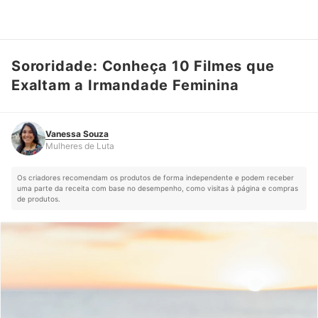
Sororidade: Conheça 10 Filmes que
Vanessa Souza
Mulheres de Luta
Exaltam a Irmandade Feminina
Vanessa Souza
Mulheres de Luta
Os criadores recomendam os produtos de forma independente e podem receber
uma parte da receita com base no desempenho, como visitas à página e compras
de produtos.