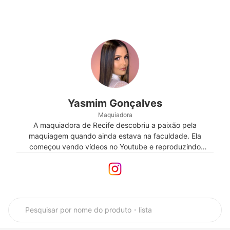
Yasmim Gonçalves
Maquiadora
A maquiadora de Recife descobriu a paixão pela
maquiagem quando ainda estava na faculdade. Ela
começou vendo vídeos no Youtube e reproduzindo
makes. Em pouco tempo, decidiu mergulhar de cabeça
nesse mundo. Formou-se maquiadora pelo Senac e depois
fez vários cursos e especializações. Um deles, com o
famoso maquiador de Kim Kardashian, Mario Dedivanovic.
"No mundo da maquiagem é preciso sempre se renovar.
Por isso, estou constantemente aprendendo novas
técnicas", comenta. Em seu estúdio, além de maquiar