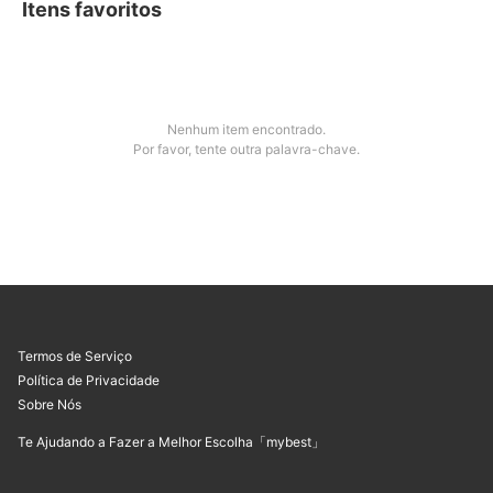
Itens favoritos
recomendar. Somos muito fãs dos jogos mais
para crianças. Eles são os favoritos dele.
clássicos, como aqueles da Estrela e da Grow
Confira!
que já fazem sucesso há gerações, mas
também acompanhamos os últimos
lançamentos, que sempre estão
surpreendendo com novidades incríveis.
Esperamos que você divirta-se com esses
brinquedos tanto quanto a gente!
Nenhum item encontrado.
Por favor, tente outra palavra-chave.
Termos de Serviço
Política de Privacidade
Sobre Nós
Te Ajudando a Fazer a Melhor Escolha「mybest」